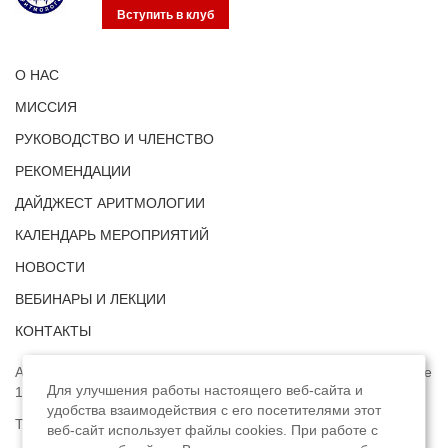
Вступить в клуб
О НАС
МИССИЯ
РУКОВОДСТВО И ЧЛЕНСТВО
РЕКОМЕНДАЦИИ
ДАЙДЖЕСТ АРИТМОЛОГИИ
КАЛЕНДАРЬ МЕРОПРИЯТИЙ
НОВОСТИ
ВЕБИНАРЫ И ЛЕКЦИИ
КОНТАКТЫ
Адрес: г. Москва, ул. Профсоюзная, д. 93А, этаж 4, помещение
Для улучшения работы настоящего веб-сайта и
1, комната 32.
удобства взаимодействия с его посетителями этот
Телефон:
8 (8422) 33-15-88
веб-сайт использует файлы cookies. При работе с