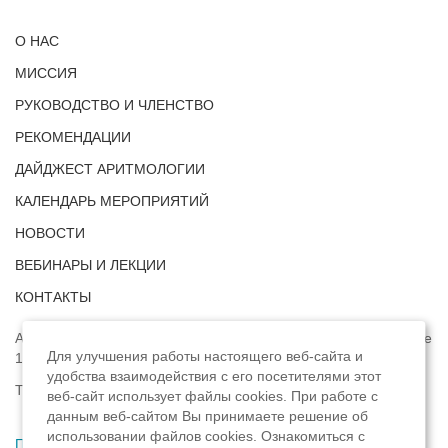
О НАС
МИССИЯ
РУКОВОДСТВО И ЧЛЕНСТВО
РЕКОМЕНДАЦИИ
ДАЙДЖЕСТ АРИТМОЛОГИИ
КАЛЕНДАРЬ МЕРОПРИЯТИЙ
НОВОСТИ
ВЕБИНАРЫ И ЛЕКЦИИ
КОНТАКТЫ
Адрес: г. Москва, ул. Профсоюзная, д. 93А, этаж 4, помещение
Для улучшения работы настоящего веб-сайта и
1, комната 32.
удобства взаимодействия с его посетителями этот
Телефон:
8 (8422) 33-15-88
веб-сайт использует файлы cookies. При работе с
данным веб-сайтом Вы принимаете решение об
использовании файлов cookies. Ознакомиться с
Политика конфиденциальности
,