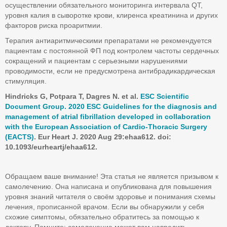
осуществлении обязательного мониторинга интервала QT,
уровня калия в сыворотке крови, клиренса креатинина и других
факторов риска проаритмии.
Терапия антиаритмическими препаратами не рекомендуется
пациентам с постоянной ФП под контролем частоты сердечных
сокращений и пациентам с серьезными нарушениями
проводимости, если не предусмотрена антибрадикардическая
стимуляция.
Hindricks G, Potpara T, Dagres N. et al.
ESC Scientific
Document Group. 2020 ESC Guidelines for the diagnosis and
management of atrial fibrillation developed in collaboration
with the European Association of Cardio-Thoracic Surgery
(EACTS)
. Eur
Heart
J
. 2020
Aug
29:
ehaa
612.
doi
:
10.1093/
eurheartj
/
ehaa
612.
Обращаем ваше внимание! Эта статья не является призывом к
самолечению. Она написана и опубликована для повышения
уровня знаний читателя о своём здоровье и понимания схемы
лечения, прописанной врачом. Если вы обнаружили у себя
схожие симптомы, обязательно обратитесь за помощью к