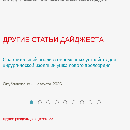
доктору. Помните: самолечение может вам навредить.
ДРУГИЕ СТАТЬИ ДАЙДЖЕСТА
Сравнительный анализ современных устройств для
Б
хирургической изоляции ушка левого предсердия
О
Опубликовано - 1 августа 2026
Другие разделы дайджеста >>