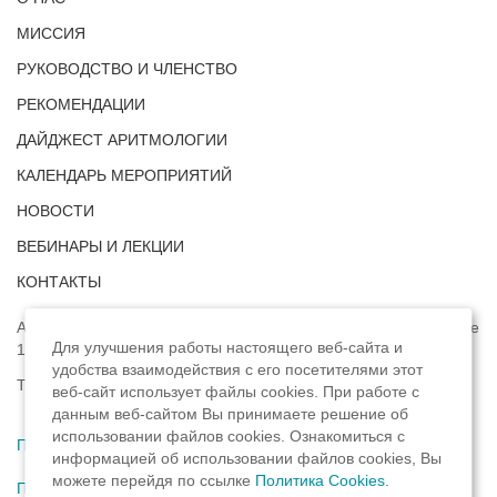
МИССИЯ
РУКОВОДСТВО И ЧЛЕНСТВО
РЕКОМЕНДАЦИИ
ДАЙДЖЕСТ АРИТМОЛОГИИ
КАЛЕНДАРЬ МЕРОПРИЯТИЙ
НОВОСТИ
ВЕБИНАРЫ И ЛЕКЦИИ
КОНТАКТЫ
Адрес: г. Москва, ул. Профсоюзная, д. 93А, этаж 4, помещение
Для улучшения работы настоящего веб-сайта и
1, комната 32.
удобства взаимодействия с его посетителями этот
Телефон:
8 (8422) 33-15-88
веб-сайт использует файлы cookies. При работе с
данным веб-сайтом Вы принимаете решение об
использовании файлов cookies. Ознакомиться с
Политика конфиденциальности
,
информацией об использовании файлов cookies, Вы
можете перейдя по ссылке
Политика Cookies
.
Пользовательское соглашение