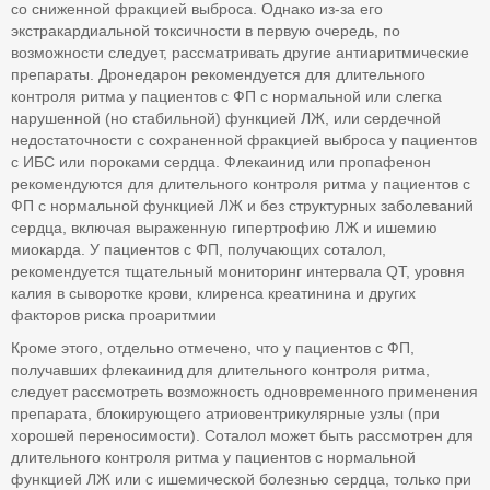
со сниженной фракцией выброса. Однако из-за его
экстракардиальной токсичности в первую очередь, по
возможности следует, рассматривать другие антиаритмические
препараты. Дронедарон рекомендуется для длительного
контроля ритма у пациентов с ФП с нормальной или слегка
нарушенной (но стабильной) функцией ЛЖ, или сердечной
недостаточности с сохраненной фракцией выброса у пациентов
с ИБС или пороками сердца. Флекаинид или пропафенон
рекомендуются для длительного контроля ритма у пациентов с
ФП с нормальной функцией ЛЖ и без структурных заболеваний
сердца, включая выраженную гипертрофию ЛЖ и ишемию
миокарда. У пациентов с ФП, получающих соталол,
рекомендуется тщательный мониторинг интервала QT, уровня
калия в сыворотке крови, клиренса креатинина и других
факторов риска проаритмии
Кроме этого, отдельно отмечено, что у пациентов с ФП,
получавших флекаинид для длительного контроля ритма,
следует рассмотреть возможность одновременного применения
препарата, блокирующего атриовентрикулярные узлы (при
хорошей переносимости). Соталол может быть рассмотрен для
длительного контроля ритма у пациентов с нормальной
функцией ЛЖ или с ишемической болезнью сердца, только при