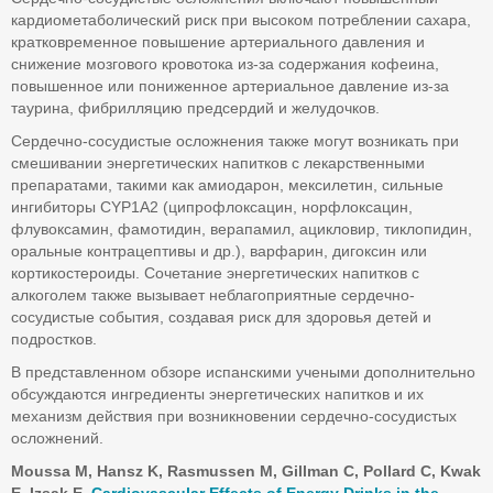
кардиометаболический риск при высоком потреблении сахара,
кратковременное повышение артериального давления и
снижение мозгового кровотока из-за содержания кофеина,
повышенное или пониженное артериальное давление из-за
таурина, фибрилляцию предсердий и желудочков.
Сердечно-сосудистые осложнения также могут возникать при
смешивании энергетических напитков с лекарственными
препаратами, такими как амиодарон, мексилетин, сильные
ингибиторы CYP1A2 (ципрофлоксацин, норфлоксацин,
флувоксамин, фамотидин, верапамил, ацикловир, тиклопидин,
оральные контрацептивы и др.), варфарин, дигоксин или
кортикостероиды. Сочетание энергетических напитков с
алкоголем также вызывает неблагоприятные сердечно-
сосудистые события, создавая риск для здоровья детей и
подростков.
В представленном обзоре испанскими учеными дополнительно
обсуждаются ингредиенты энергетических напитков и их
механизм действия при возникновении сердечно-сосудистых
осложнений.
Moussa M, Hansz K, Rasmussen M, Gillman C, Pollard C, Kwak