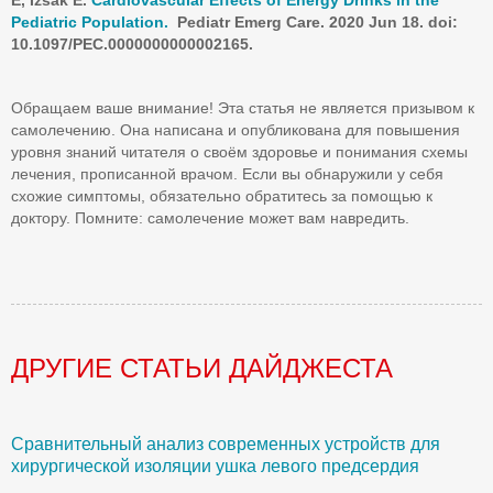
E, Izsak E.
Cardiovascular Effects of Energy Drinks in the
Pediatric Population.
Pediatr Emerg Care. 2020 Jun 18. doi:
10.1097/PEC.0000000000002165.
Обращаем ваше внимание! Эта статья не является призывом к
самолечению. Она написана и опубликована для повышения
уровня знаний читателя о своём здоровье и понимания схемы
лечения, прописанной врачом. Если вы обнаружили у себя
схожие симптомы, обязательно обратитесь за помощью к
доктору. Помните: самолечение может вам навредить.
ДРУГИЕ СТАТЬИ ДАЙДЖЕСТА
Сравнительный анализ современных устройств для
Б
хирургической изоляции ушка левого предсердия