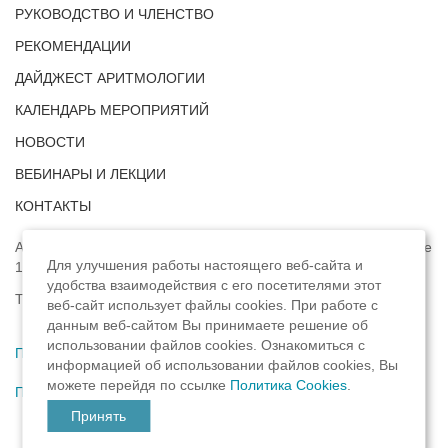
РУКОВОДСТВО И ЧЛЕНСТВО
РЕКОМЕНДАЦИИ
ДАЙДЖЕСТ АРИТМОЛОГИИ
КАЛЕНДАРЬ МЕРОПРИЯТИЙ
НОВОСТИ
ВЕБИНАРЫ И ЛЕКЦИИ
КОНТАКТЫ
Адрес: г. Москва, ул. Профсоюзная, д. 93А, этаж 4, помещение
Для улучшения работы настоящего веб-сайта и
1, комната 32.
удобства взаимодействия с его посетителями этот
Телефон:
8 (8422) 33-15-88
веб-сайт использует файлы cookies. При работе с
данным веб-сайтом Вы принимаете решение об
использовании файлов cookies. Ознакомиться с
Политика конфиденциальности
,
информацией об использовании файлов cookies, Вы
можете перейдя по ссылке
Политика Cookies
.
Пользовательское соглашение
Принять