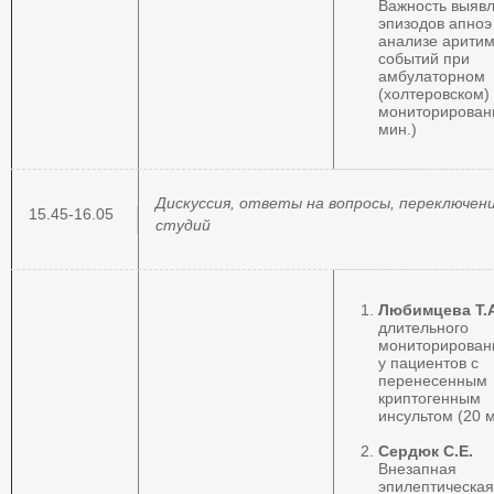
Важность выяв
эпизодов апноэ
анализе аритим
событий при
амбулаторном
(холтеровском)
мониторирован
мин.)
Дискуссия, ответы на вопросы, переключен
15.45-16.05
студий
Любимцева Т.А
длительного
мониторирован
у пациентов с
перенесенным
криптогенным
инсультом (20 м
Сердюк С.Е.
Внезапная
эпилептическая