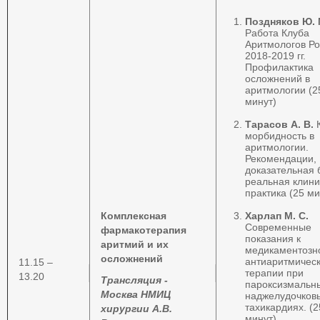
Поздняков Ю. 
Работа Клуба
Аритмологов Ро
2018-2019 гг.
Профилактика
осложнений в
аритмологии (2
минут)
Тарасов А. В.
К
морбидность в
аритмологии.
Рекомендации,
доказательная 
реальная клини
практика (25
ми
Комплексная
Харлап М. С.
Современные
фармакотерапия
показания к
аритмий и их
медикаментозн
осложнений
антиаритмичес
11.15 –
терапии при
13.20
Трансляция -
пароксизмальн
Москва НМИЦ
наджелудочков
тахикардиях. (2
хирургии А.В.
минут)