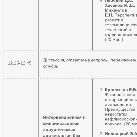
Лебедев Д.С.,
Хасанов И.Ш.,
Михайлов
Е.Н.
Перспекти
развития
телемедицинск
технологий в
кардиоаритмоло
(20 мин.)
Дискуссия, ответы на вопросы, переключен
12.25-12.45
студий
Кропоткин Е.Б
Флюороскопия 
интервенционн
аритмологии.
Преимущества 
недостатки
Интервенционная и
нефлюороскопи
миниинвазивная
подхода. (20 ми
хирургическая
Иваницкий Э.А
аритмология без