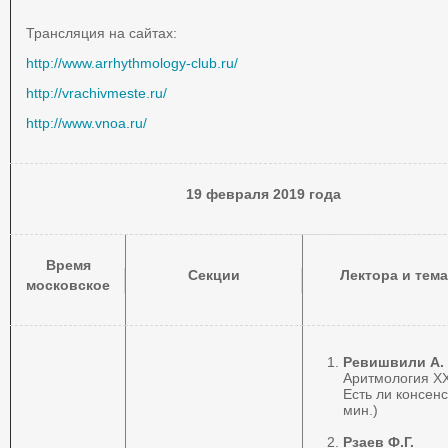
Трансляция на сайтах:
http://www.arrhythmology-club.ru/
http://vrachivmeste.ru/
http://www.vnoa.ru/
19
февраля 201
9
года
Время
Секции
Лектора и тема
московское
Ревишвили А.
Аритмология XX
Есть ли консенс
мин.)
Рзаев Ф.Г.