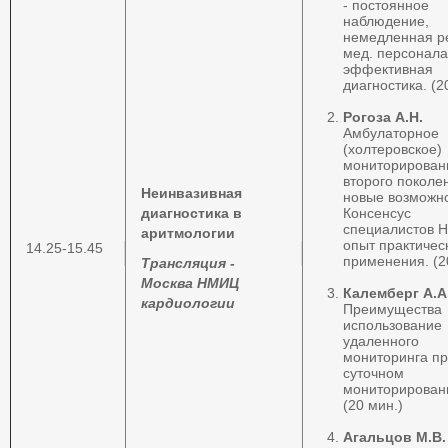
- постоянное
наблюдение,
немедленная р
мед. персонала
эффективная
диагностика. (2
Рогоза А.Н.
Амбулаторное
(холтеровское)
мониторирован
второго поколен
Неинвазивная
новые возможн
диагностика в
Консенсус
специалистов 
аритмологии
опыт практичес
14.25-15.45
применения. (2
Трансляция -
Москва НМИЦ
Калемберг А.А
кардиологии
Преимущества
использование
удаленного
мониторинга п
суточном
мониторирован
(20 мин.)
Агальцов М.В.