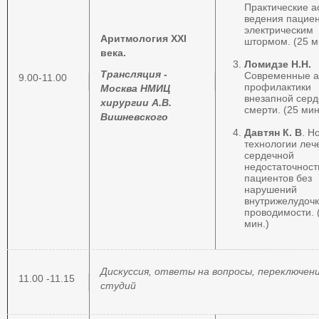
Практические а
ведения пациен
электрическим
Аритмология
XXI
штормом. (25 м
века.
Ломидзе Н.Н.
Трансляция -
Современные а
9.00-11.00
профилактики
Москва НМИЦ
внезапной сер
хирургии А.В.
смерти. (25 мин
Вишневского
Давтян К. В
. Н
технологии леч
сердечной
недостаточност
пациентов без
нарушений
внутрижелудоч
проводимости. 
мин.)
Дискуссия, ответы на вопросы, переключен
11.00 -11.15
студий