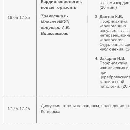
Кардионеврология,
глазами кардио
новые горизонты.
(20 мин.)
Трансляция -
Давтян К.В.
16.05-17.25
Профилактика
Москва НМИЦ
кардиогенных
хирургии А.В.
инсультов глаз
Вишневского
интервенционн
кардиологов.
Отдаленные ср
наблюдения. (2
Закарян Н.В.
Профилактика
ишемических ин
при
цереброваскул
кардиальной
патологии. (20 
Дискуссия, ответы на вопросы, подведение ит
17.25-17.45
Конгресса