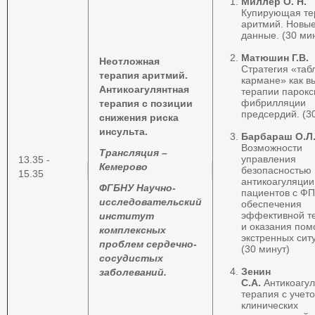
Миллер О. Н.
Купирующая те
аритмий. Новы
данные. (30 ми
Матюшин Г.В.
Неотложная
Стратегия «табл
терапия аритмий.
кармане» как в
Антикоагулянтная
терапии парокс
фибрилляции
терапия с позиции
предсердий. (3
снижения риска
инсульта.
Барбараш О.Л
Возможности
Трансляция –
управления
13.35 -
Кемерово
безопасностью
15.35
антикоагуляции
ФГБНУ Научно-
пациентов с ФП
исследовательский
обеспечения
эффективной т
институт
и оказания пом
комплексных
экстренных сит
проблем сердечно-
(30
минут)
сосудистых
Зенин
заболеваний
.
С.А.
Антикоагу
терапия с учет
клинических