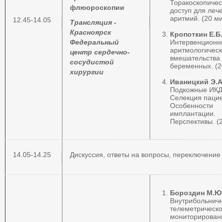
Торакоскопичес
флюороскопии
доступ для леч
аритмий. (20 ми
12.45-14.05
Трансляция -
Красноярск
Кропоткин Е.Б
Федеральный
Интервенционн
аритмологичес
центр сердечно-
вмешательства 
сосудистой
беременных. (2
хирургии
Иваницкий Э.А
Подкожные ИКД
Селекция пацие
Особенности
имплантации.
Перспективы. (
14.05-14.25
Дискуссия, ответы на вопросы, переключение
Бороздин М.Ю
Внутрибольнич
телеметрическ
мониторирован