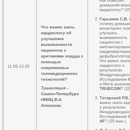
Как помогает
домашний мони
кардиологу? (20
Гарькина С.В.
почему домашн
Что важно знать
мониторинг пом
кардиологу об
улучшать
выживаемость
улучшении
пациентов с
выживаемости
имплантирова
пациентов с
кардиовертера
аритмиями сердца с
дефибриллято
Что важно знат
помощью
кардиологу о
11.05-12.25
современных
результатах
телемедицинских
Международног
технологий?
Исследования
и Мета-анализе
Трансляция –
TRUECOIN
? (2
Санкт-Петербург
Татарский Р.Б
НМИЦ В.А.
важно знать ка
Алмазова
о результатах
Международног
Исследования
AF
? (20 мин.)