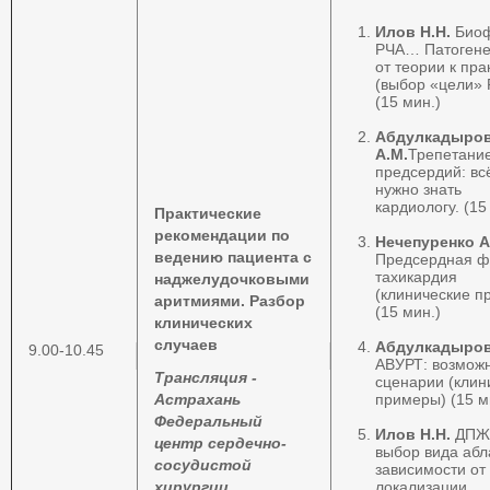
Илов Н.Н.
Биоф
РЧА… Патогене
от теории к пра
(выбор «цели» 
(15 мин.)
Абдулкадыро
А.М.
Трепетани
предсердий: всё
нужно знать
кардиологу. (15
Практические
рекомендации по
Нечепуренко А
ведению пациента с
Предсердная ф
тахикардия
наджелудочковыми
(клинические п
аритмиями. Разбор
(15 мин.)
клинических
случаев
Абдулкадыров
9.00-10.45
АВУРТ: возмож
Трансляция -
сценарии (клин
Астрахань
примеры) (15 м
Федеральный
Илов Н.Н.
ДПЖ
центр сердечно-
выбор вида абл
сосудистой
зависимости от
хирургии
локализации