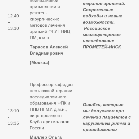
неинвазивной
терапия аритмий.
аритмологии и
Современные
рентген-
12.40
подходы и новые
хирургических
–
возможности.
методов лечения
13.10
Российское
аритмий ФГУ ГНИЦ
многоцентровое
ПМ, к.м.н.
исследование
Тарасов Алексей
ПРОМЕТЕЙ-ИНСК
Владимирович
(Москва)
Профессор кафедры
неотложной терапии
последипломного
образования ФПК и
Ошибки, которые
ППВ НГМУ, д.м.н.,
13:10
мы допускаем при
вице-президент
-
лечении пациентов с
Клуба аритмологов
13:35
нарушением ритма и
России
проводимости
Миллер Ольга