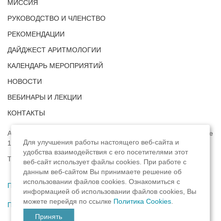
МИССИЯ
РУКОВОДСТВО И ЧЛЕНСТВО
РЕКОМЕНДАЦИИ
ДАЙДЖЕСТ АРИТМОЛОГИИ
КАЛЕНДАРЬ МЕРОПРИЯТИЙ
НОВОСТИ
ВЕБИНАРЫ И ЛЕКЦИИ
КОНТАКТЫ
Адрес: г. Москва, ул. Профсоюзная, д. 93А, этаж 4, помещение
Для улучшения работы настоящего веб-сайта и
1, комната 32.
удобства взаимодействия с его посетителями этот
Телефон:
8 (8422) 33-15-88
веб-сайт использует файлы cookies. При работе с
данным веб-сайтом Вы принимаете решение об
использовании файлов cookies. Ознакомиться с
Политика конфиденциальности
,
информацией об использовании файлов cookies, Вы
можете перейдя по ссылке
Политика Cookies
.
Пользовательское соглашение
Принять