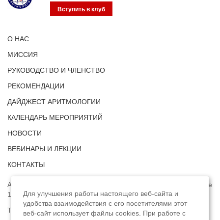
Вступить в клуб
О НАС
МИССИЯ
РУКОВОДСТВО И ЧЛЕНСТВО
РЕКОМЕНДАЦИИ
ДАЙДЖЕСТ АРИТМОЛОГИИ
КАЛЕНДАРЬ МЕРОПРИЯТИЙ
НОВОСТИ
ВЕБИНАРЫ И ЛЕКЦИИ
КОНТАКТЫ
Адрес: г. Москва, ул. Профсоюзная, д. 93А, этаж 4, помещение
Для улучшения работы настоящего веб-сайта и
1, комната 32.
удобства взаимодействия с его посетителями этот
Телефон:
8 (8422) 33-15-88
веб-сайт использует файлы cookies. При работе с