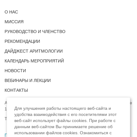
О НАС
МИССИЯ
РУКОВОДСТВО И ЧЛЕНСТВО
РЕКОМЕНДАЦИИ
ДАЙДЖЕСТ АРИТМОЛОГИИ
КАЛЕНДАРЬ МЕРОПРИЯТИЙ
НОВОСТИ
ВЕБИНАРЫ И ЛЕКЦИИ
КОНТАКТЫ
Адрес: г. Москва, ул. Профсоюзная, д. 93А, этаж 4, помещение
Для улучшения работы настоящего веб-сайта и
1, комната 32.
удобства взаимодействия с его посетителями этот
Телефон:
8 (8422) 33-15-88
веб-сайт использует файлы cookies. При работе с
данным веб-сайтом Вы принимаете решение об
использовании файлов cookies. Ознакомиться с
Политика конфиденциальности
,