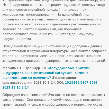
Их обнаружение сопряжено с рядом трудностей, поэтому чаще
они становятся случайной находкой, например, при
холтеровском мониторировании. Ни дальнейший план
обследования, ни методы лечения данных аритмий четко и в
полной мере не отражены в современных рекомендациях по
ведению пациентов с аритмиями, что порождает
противоречивое отношение клиницистов к данному типу
нарушений ритма.
Цель данной публикации - систематизация доступных данных
отечественной и зарубежной литературы, касающихся вопросов
этиологии, патогенеза, лечения и прогностического значения
желудочковых аритмий, индуцированных физической нагрузкой.
Жабина Е.С., Трешкур Т.В.
Желудочковые аритмии,
индуцированные физической нагрузкой: активно
выявлять или не замечать?
Эффективная
фармакотерапия. 2023;10:6-14. DOI:
10.33978/2307-3586-
2023-19-10-6-14
Обращаем ваше внимание! Эта статья не является призывом к
самолечению. Она написана и опубликована для повышения
уровня знаний читателя о своём здоровье и понимания схемы