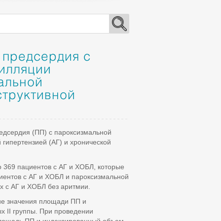
 предсердия с
илляции
альной
структивной
редсердия (ПП) с пароксизмальной
гипертензией (АГ) и хронической
 369 пациентов с АГ и ХОБЛ, которые
циентов с АГ и ХОБЛ и пароксизмальной
х c АГ и ХОБЛ без аритмии.
ие значения площади ПП и
х II группы. При проведении