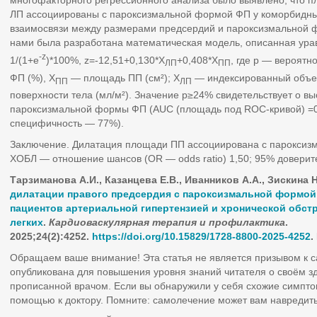
многофакторного регрессионного анализа было выявлено, что 
ЛП ассоциированы с пароксизмальной формой ФП у коморбидных
взаимосвязи между размерами предсердий и пароксизмальной 
нами была разработана математическая модель, описанная ура
-z
1/(1+e
)*100%, z=-12,51+0,130*X
+0,408*X
, где р — вероят
ЛП
ПП
ФП (%), X
— площадь ПП (см²); X
— индексированный объе
ПП
ЛП
поверхности тела (мл/м²). Значение р≥24% свидетельствует о в
пароксизмальной формы ФП (AUC (площадь под ROC-кривой) =0,
специфичность — 77%).
Заключение. Дилатация площади ПП ассоциирована с пароксиз
ХОБЛ — отношение шансов (OR — odds ratio) 1,50; 95% доверите
Тарзиманова
А.И., Казанцева
Е.В., Иванников
А.А., Зискина
Н
дилатации правого предсердия с пароксизмальной формо
пациентов артериальной гипертензией и хронической обст
легких
.
Кардиоваскулярная терапия и профилактика
.
2025;24(2):4252.
https
://
doi
.
org
/10.15829/1728-8800-2025-4252
.
Обращаем ваше внимание! Эта статья не является призывом к 
опубликована для повышения уровня знаний читателя о своём з
прописанной врачом. Если вы обнаружили у себя схожие симпто
помощью к доктору. Помните: самолечение может вам навредить