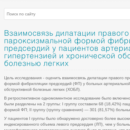
Взаимосвязь дилатации правого
пароксизмальной формой фибр
предсердий у пациентов артери
гипертензией и хронической об
болезнью легких
Цель исследования - оценить взаимосвязь дилатации правого п
формой фибрилляции предсердий (ФП) у больных артериальной 
обструктивной болезнью легких (ХОБЛ).
В ретроспективное одномоментное исследование было включено
были разделены на 2 группы: I группу составили 68 (18,42%) па
формой ФП; II группу (группу сравнения) — 301 (81,57%) больны
У пациентов I группы было обнаружено достоверно более высок
индексированного объема левого предсердия (ЛП), чем у больны