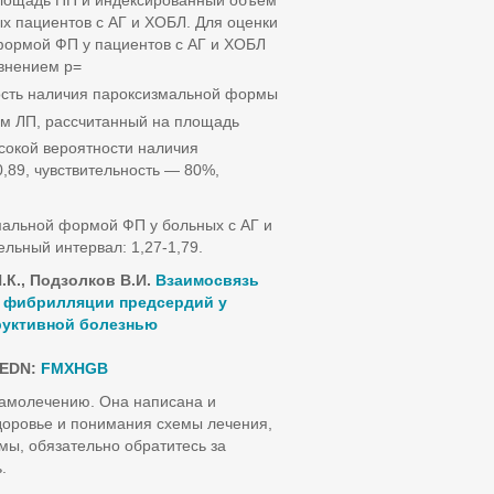
площадь ПП и индексированный объем
 пациентов с АГ и ХОБЛ. Для оценки
формой ФП у пациентов с АГ и ХОБЛ
внением р=
ность наличия пароксизмальной формы
м ЛП, рассчитанный на площадь
ысокой вероятности наличия
89, чувствительность — 80%,
мальной формой ФП у больных с АГ и
льный интервал: 1,27-1,79.
.К., Подзолков
В.И.
Взаимосвязь
й фибрилляции предсердий у
руктивной болезнью
EDN
:
FMXHGB
самолечению. Она написана и
доровье и понимания схемы лечения,
мы, обязательно обратитесь за
.