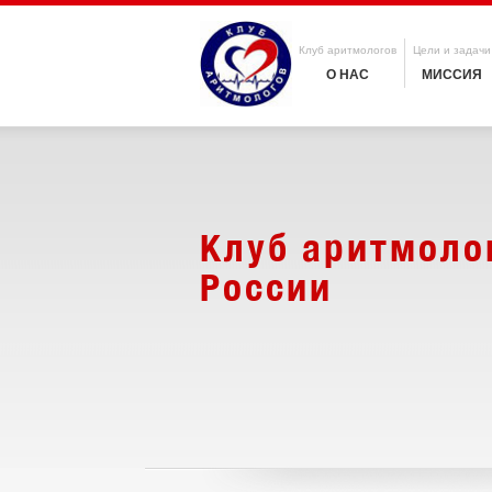
Клуб аритмологов
Цели и задачи
О НАС
МИССИЯ
Клуб аритмоло
России