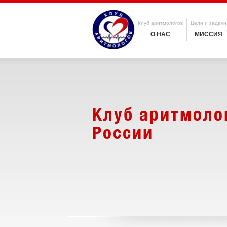
Клуб аритмологов
Цели и задачи
О НАС
МИССИЯ
Клуб аритмоло
России