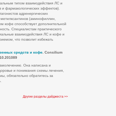
циальным типом взаимодействия ЛС и
в и фармакологических эффектов).
тагонистов адренергических
и метилксантинов (аминофиллин,
ем кофе способствует дополнительной
ность. Специалистам практического
циальные взаимодействия ЛС и кофе и
иемом, что позволит избежать
венных средств и кофе
. Consilium
.10.201089
самолечению. Она написана и
доровье и понимания схемы лечения,
мы, обязательно обратитесь за
.
Другие разделы дайджеста >>