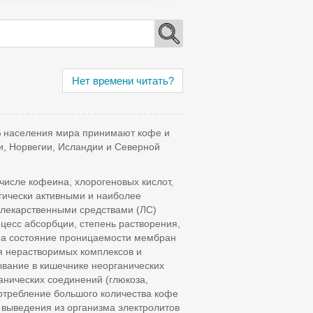
Нет времени читать?
% населения мира принимают кофе и
и, Норвегии, Исландии и Северной
числе кофеина, хлорогеновых кислот,
гически активными и наиболее
лекарственными средствами (ЛС)
цесс абсорбции, степень растворения,
 на состояние проницаемости мембран
ия нерастворимых комплексов и
вание в кишечнике неорганических
анических соединений (глюкоза,
потребление большого количества кофе
ю выведения из организма электролитов