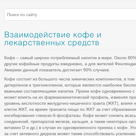
Взаимодействие кофе и
лекарственных средств
Кофе – самый широко потребляемый напиток в мире. Около 80
другие кофейные продукты ежедневно, а для жителей Финлянди
Америки данный показатель достигает 90% cлучаев.
Кофе состоит из большого числа химических компонентов, в том 
дитерпенов и тригонеллинов, которые являются наиболее биоло
важными составляющими напитка. Прием кофе одновременно с 
может влиять на их фармакокинетический профиль, изменяя про
уровень кислотности желудочно-кишечного тракта (ЖКТ), влияя
клеток ЖКТ, на время транзита пищи по ЖКТ за счет образован
ингибирования глюкозо-6-фосфатазы. Кофе может снизить всасы
соединений, препаратов железа, кальция, а также некоторых орг
витамин D и др.) в случае их одновременного приема с кофе. У
за счет активного диуреза может также способствовать усилени