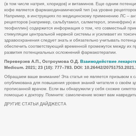
(в том числе натрия, хлоридов) и витаминов. Еще одним потен
кофе является фармакодинамический тип (на уровне рецепторо
Например, в инструкциях по медицинскому применению ЛС – ан
рецепторов (например, сальбутамол, салметерол, эпинефрин) 
теофиллин) содержится информация о том, что совместный при
стимуляции центральной нервной системы и усиливает их токсич
здравоохранения следует знать и обязательно учитывать потен
обеспечить соответствующий временной промежуток между их пр
развития потенциальных осложнений фармакотерапии.
Переверзев А.П., Остроумова О.Д.
Взаимодействие лекарст
Medicum. 2021; 23 (10): 777–783. DOI: 10.26442/20751753.2021
Обращаем ваше внимание! Эта статья не является призывом к 
опубликована для повышения уровня знаний читателя о своём з
прописанной врачом. Если вы обнаружили у себя схожие симпто
помощью к доктору. Помните: самолечение может вам навредить
ДРУГИЕ СТАТЬИ ДАЙДЖЕСТА