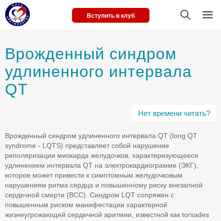
Вступить в клуб
Врожденный синдром
удлиненного интервала
QT
Нет времени читать?
Врожденный синдром удлиненного интервала QT (long QT
syndrome - LQTS) представляет собой нарушение
реполяризации миокарда желудочков, характеризующееся
удлинением интервала QT на электрокардиограмме (ЭКГ),
которое может привести к симптомным желудочковым
нарушениям ритма cердца и повышенному риску внезапной
сердечной смерти (ВСС). Синдром LQT сопряжен с
повышенным риском манифестации характерной
жизнеугрожающей сердечной аритмии, известной как torsades