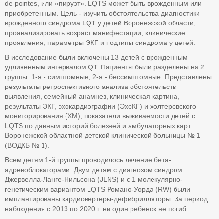
de pointes, или «пируэт». LQTS может быть врожденным или
приобретенным. Цель - изучить обстоятельства диагностики
врожденного синдрома LQT у детей Воронежской области,
проанализировать возраст манифестации, клинические
проявления, параметры ЭКГ и подтипы синдрома у детей.
В исследование были включены 13 детей с врожденным
удлиненным интервалом QT. Пациенты были разделены на 2
группы: 1-я - симптомные, 2-я - бессимптомные. Представлены
результаты ретроспективного анализа обстоятельств
выявления, семейный анамнез, клиническая картина,
результаты ЭКГ, эхокардиографии (ЭхоКГ) и холтеровского
мониторирования (ХМ), показатели выживаемости детей с
LQTS по данным историй болезней и амбулаторных карт
Воронежской областной детской клинической больницы № 1
(ВОДКБ № 1).
Всем детям 1-й группы проводилось лечение бета-
адреноблокаторами. Двум детям с диагнозом синдром
Джервелла-Ланге-Нильсона (JLNS) и с 1 молекулярно-
генетическим вариантом LQTS Романо-Уорда (RW) были
имплантированы кардиовертеры-дефибрилляторы. За период
наблюдения с 2013 по 2020 г. ни один ребенок не погиб.