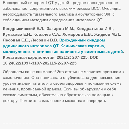
Врожденный синдром LQT у детей - редкое наследственное
заболевание, сопряженное с высоким риском ВСС. Очевидна
необходимость тщательного анализа амбулаторных ЭКГ с
соблюдением методики определения интервала QT.
Кондрыкинский Е.Л., Закиров М.М., Кондратьева И.В.,
Кулакова Е.Н., Ковалев С.А., Хомарова Е.В., Жидков М.Л.,
Лесовая Е.Е., Лесовой В.В.
Врожденный синдром
удлиненного интервала QT. Клиническая картина,
молекулярно-генетические варианты у симптомных детей
.
Креативная кардиология. 2021;2: 207-225. DOI:
10.24022/1997-3187-202115-2-207-225
Обращаем ваше внимание! Эта статья не является призывом к
самолечению. Она написана и опубликована для повышения
уровня знаний читателя о своём здоровье и понимания схемы
лечения, прописанной врачом. Если вы обнаружили у себя
схожие симптомы, обязательно обратитесь за помощью к
доктору. Помните: самолечение может вам навредить.