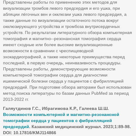
Представлены работы по применению этих методов для
визуализации тромбов левого предсердия и его ушка, при
абляции лёгочных вен и окклюзии ушка левого предсердия, а
также данные по визуализации остаточного потока вокруг
окклюзирующего устройства и тромбоза внутрисердечных
устройств. По результатам литературного обзора компьютерная
томография и магнитно--резонансная томография сердца
имеют сходные или более высокие визуализационные
возможности в сравнении с чреспищеводной
эхокардиографией, а также некоторые преимущества перед
последней, в первую очередь, неинвазивность процедуры.
Представлены работы, демонстрирующие возможности
компьютерной томографии сердца для диагностики
ишемической болезни сердца у пациентов с фибрилляцией
предсердий. При подготовке обзора авторами был использован
метод поиска литературы по базам данных PubMed за период
2013-2022 гг.
Галяутдинов Г.С., Ибрагимова К.Р., Галеева Ш.Ш
.
Возможности компьютерной и магнитно-резонансной
томографии сердца у пациентов с фибрилляцией
предсердий
. Казанский медицинский журнал. 2023;1:89-98.
DOI: 10.17816/KMJ114866