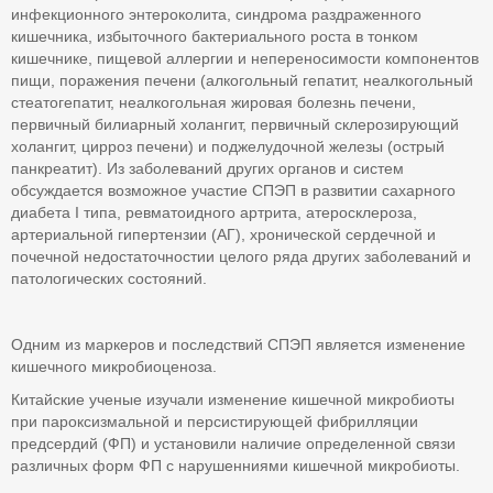
инфекционного энтероколита, синдрома раздраженного
кишечника, избыточного бактериального роста в тонком
кишечнике, пищевой аллергии и непереносимости компонентов
пищи, поражения печени (алкогольный гепатит, неалкогольный
стеатогепатит, неалкогольная жировая болезнь печени,
первичный билиарный холангит, первичный склерозирующий
холангит, цирроз печени) и поджелудочной железы (острый
панкреатит). Из заболеваний других органов и систем
обсуждается возможное участие СПЭП в развитии сахарного
диабета I типа, ревматоидного артрита, атеросклероза,
артериальной гипертензии (АГ), хронической сердечной и
почечной недостаточностии целого ряда других заболеваний и
патологических состояний.
Одним из маркеров и последствий СПЭП является изменение
кишечного микробиоценоза.
Китайские ученые изучали изменение кишечной микробиоты
при пароксизмальной и персистирующей фибрилляции
предсердий (ФП) и установили наличие определенной связи
различных форм ФП с нарушенниями кишечной микробиоты.