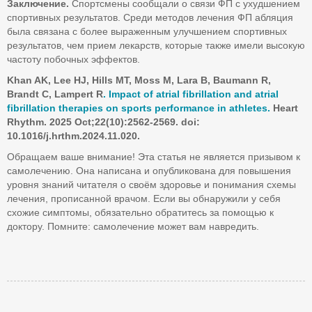
Заключение.
Спортсмены сообщали о связи ФП с ухудшением
спортивных результатов. Среди методов лечения ФП абляция
была связана с более выраженным улучшением спортивных
результатов, чем прием лекарств, которые также имели высокую
частоту побочных эффектов.
Khan AK, Lee HJ, Hills MT, Moss M, Lara B, Baumann R,
Brandt C, Lampert R
. Impact of atrial fibrillation and atrial
fibrillation therapies on sports performance in athletes.
Heart
Rhythm
. 2025
Oct
;22(10):2562-2569.
doi
:
10.1016/
j
.
hrthm
.2024.11.020.
Обращаем ваше внимание! Эта статья не является призывом к
самолечению. Она написана и опубликована для повышения
уровня знаний читателя о своём здоровье и понимания схемы
лечения, прописанной врачом. Если вы обнаружили у себя
схожие симптомы, обязательно обратитесь за помощью к
доктору. Помните: самолечение может вам навредить.