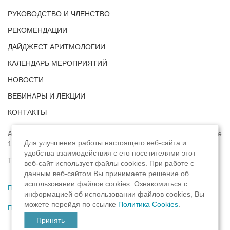
РУКОВОДСТВО И ЧЛЕНСТВО
РЕКОМЕНДАЦИИ
ДАЙДЖЕСТ АРИТМОЛОГИИ
КАЛЕНДАРЬ МЕРОПРИЯТИЙ
НОВОСТИ
ВЕБИНАРЫ И ЛЕКЦИИ
КОНТАКТЫ
Адрес: г. Москва, ул. Профсоюзная, д. 93А, этаж 4, помещение
Для улучшения работы настоящего веб-сайта и
1, комната 32.
удобства взаимодействия с его посетителями этот
Телефон:
8 (8422) 33-15-88
веб-сайт использует файлы cookies. При работе с
данным веб-сайтом Вы принимаете решение об
использовании файлов cookies. Ознакомиться с
Политика конфиденциальности
,
информацией об использовании файлов cookies, Вы
можете перейдя по ссылке
Политика Cookies
.
Пользовательское соглашение
Принять