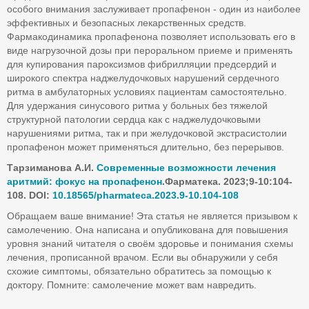
особого внимания заслуживает пропафенон - один из наиболее
эффективных и безопасных лекарственных средств.
Фармакодинамика пропафенона позволяет использовать его в
виде нагрузочной дозы при пероральном приеме и применять
для купирования пароксизмов фибрилляции предсердий и
широкого спектра наджелудочковых нарушений сердечного
ритма в амбулаторных условиях пациентам самостоятельно.
Для удержания синусового ритма у больных без тяжелой
структурной патологии сердца как с наджелудочковыми
нарушениями ритма, так и при желудочковой экстрасистолии
пропафенон может применяться длительно, без перерывов.
Тарзиманова А.И.
Современные возможности лечения
аритмий: фокус на пропафенон
.
Фарматека. 2023;9-10:104-
108.
DOI
:
10.18565/
pharmateca
.2023.9-10.104-108
Обращаем ваше внимание! Эта статья не является призывом к
самолечению. Она написана и опубликована для повышения
уровня знаний читателя о своём здоровье и понимания схемы
лечения, прописанной врачом. Если вы обнаружили у себя
схожие симптомы, обязательно обратитесь за помощью к
доктору. Помните: самолечение может вам навредить.