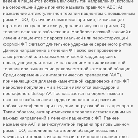
ведения пациентов должна включать три направления, которые
на сегодняшний день принято называть правилом АВС: А)
назначение антикогулянтной терапии пациентам с повышенным
риском ТЭО; В) лечение симптомов аритмии, включающее
стратегию сохранения или удержания синусового ритма; С)
терапия основного заболевания. Наиболее сложной задачей в
лечении пациентов с пароксизмальной или персистирующей
формой ФП считают длительное удержание сердечного ритма.
Данное направление в лечении ФП включает проведение
электрической или фармакологической кардиоверсии с
последующим длительным назначением антиаритмической
терапии или выполнение радиочастотной катетерной абляции.
Среди современных антиаритмических препаратов (ААП),
применяющихся для медикаментозной кардиоверсии при ФП,
наиболее популярными в России являются амиодарон и
пропафенон. Выбор ААП основывается на оценке тяжести
основного заболевания сердца и вероятности развития
побочных эффектов при введении нагрузочной дозы препарата.
Таким образом, антиаритмическая терапия остается одним из
важных направлений в лечении пациентов с ФП. Раннее
назначение ААП и антикогулянтной терапии при повышенном
риске ТЭО, выполнение катетерной аблации позволяют
улучшать не только качество жизни, но и прогноз пациентов с