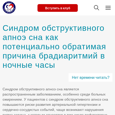
Вступить в клуб
Синдром обструктивного
апноэ сна как
потенциально обратимая
причина брадиаритмий в
ночные часы
Нет времени читать?
Синдром обструктивного апноэ сна является
распространенным заболеванием, особенно среди больных
ожирением. У пациентов с синдром обструктивного апноэ сна
повышаются риски развития артериальной гипертензии и
сердечно-сосудистых событий, чаще возникают нарушения
ритма сердца, к которым относятся в том числе рефлекторно