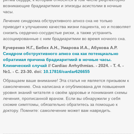
возникающие брадиаритмии и эпизоды асистолии в ночные
часы.
Лечение синдрома обструктивного апноэ сна не только
приводит к улучшению качества жизни пациента, но и позволяет
снизить сердечно-сосудистые риски, а также устранить
ассоциированные с ним брадиаритмии во время ночного сна.
Кучеренко Н.Г., Бебех А.Н., Умарова И.А., Абукова А.Р.
Синдром обструктивного апноэ сна как потенциально
обратимая причина брадиаритмий в ночные часы.
Клинический случай
//
Cardiac
Arrhythmias
. - 2024. - Т. 4. -
№1. -
C
. 23-30.
doi
:
10.17816/
cardar
626655
Обращаем ваше внимание! Эта статья не является призывом к
самолечению. Она написана и опубликована для повышения
уровня знаний читателя о своём здоровье и понимания схемы
лечения, прописанной врачом. Если вы обнаружили у себя
схожие симптомы, обязательно обратитесь за помощью к
доктору. Помните: самолечение может вам навредить.