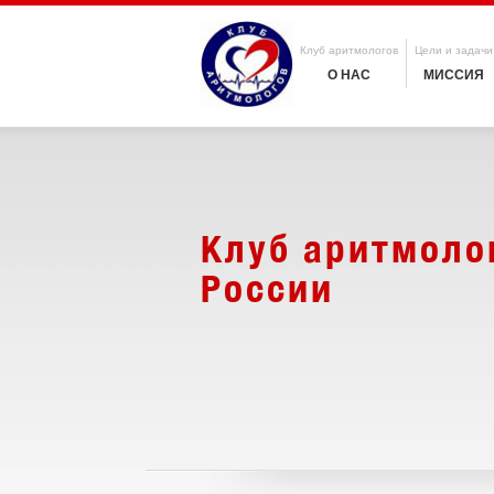
Клуб аритмологов
Цели и задачи
О НАС
МИССИЯ
Клуб аритмоло
России