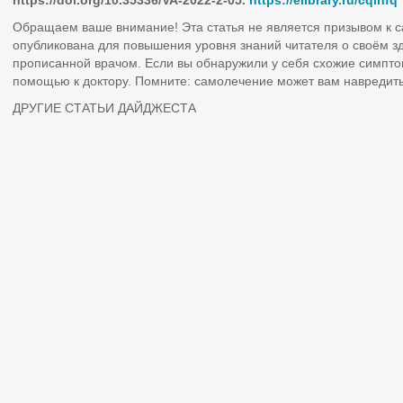
https://doi.org/10.35336/VA-2022-2-05.
https://elibrary.ru/cqlhfq
Обращаем ваше внимание! Эта статья не является призывом к 
опубликована для повышения уровня знаний читателя о своём з
прописанной врачом. Если вы обнаружили у себя схожие симпто
помощью к доктору. Помните: самолечение может вам навредить
ДРУГИЕ СТАТЬИ ДАЙДЖЕСТА