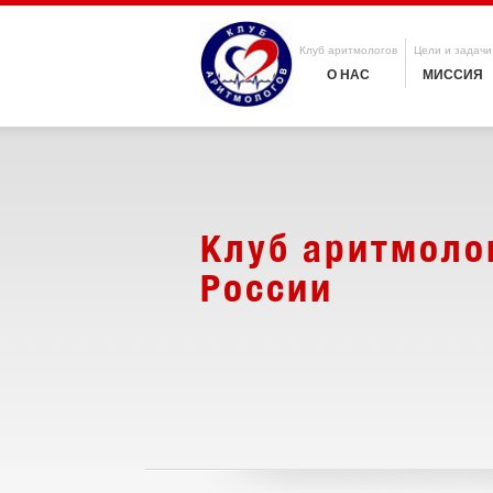
Клуб аритмологов
Цели и задачи
О НАС
МИССИЯ
Клуб аритмоло
России