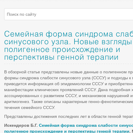
Семейная форма синдрома сла
синусового узла. Новые взгляды
полигенное происхождение и
перспективы генной терапии
В обзорной статье представлены новые данные о полигенном п
формы синдрома слабости синусового узла (СССУ) и подходы к г
приводится информация об эпидемиологии СССУ и приобретенн
манифестации клинических проявлений СССУ. Дана подробная х
ассоциированных с развитием СССУ, и механизмов нарушений ио
аритмогенез. Также описаны характерные генно-фенотипические
течения семейного СССУ.
Представлены достижения последних лет в области генной тера
Искендеров Б.Г.
Семейная форма синдрома слабости синусо
полигенное происхождение и перспективы генной терапии
.