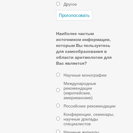
Другое
Наиболее частым
источником информации,
которым Вы пользуетесь
для самообразования в
области аритмологии для
Вас является?
Научные монографии
Международные
рекомендации
(европейские,
американские)
Российские рекомендации
Конференции, семинары,
научные доклады
специалистов
Научные журналы