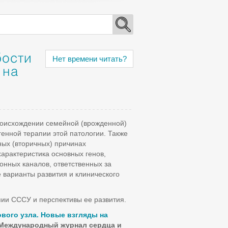
бости
Нет времени читать?
 на
роисхождении семейной (врожденной)
енной терапии этой патологии. Также
ых (вторичных) причинах
арактеристика основных генов,
нных каналов, ответственных за
 варианты развития и клинического
пии СССУ и перспективы ее развития.
вого узла. Новые взгляды на
 Международный журнал сердца и