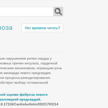
роза
Нет времени читать?
ным нарушением ритма сердца у
новных причин инсульта, сердечной
етическим механизмом, играющим роль
ие миокарда левого предсердия.
ров процесса ремоделирования.
собствует выбору оптимальной
ной оценки фиброза левого
брилляцией предсердий
.
10.17116/Cardiobulletin20221703114