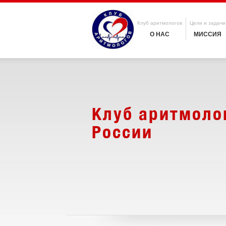
Клуб аритмологов
Цели и задачи
О НАС
МИССИЯ
Клуб аритмоло
России