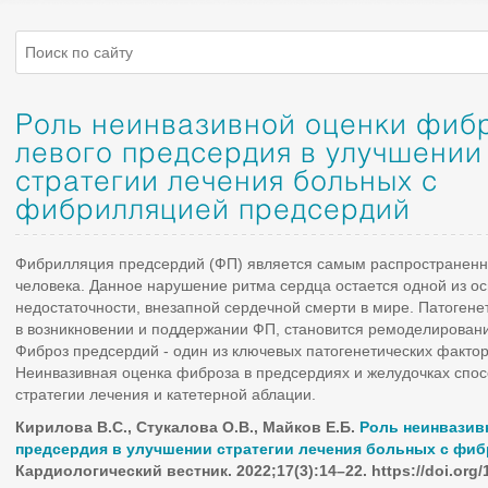
Роль неинвазивной оценки фиб
левого предсердия в улучшении
стратегии лечения больных с
фибрилляцией предсердий
Фибрилляция предсердий (ФП) является самым распространен
человека. Данное нарушение ритма сердца остается одной из ос
недостаточности, внезапной сердечной смерти в мире. Патоген
в возникновении и поддержании ФП, становится ремоделирован
Фиброз предсердий - один из ключевых патогенетических факто
Неинвазивная оценка фиброза в предсердиях и желудочках спо
стратегии лечения и катетерной аблации.
Кирилова В.С., Стукалова О.В., Майков Е.Б.
Роль неинвазив
предсердия в улучшении стратегии лечения больных с фи
Кардиологический вестник. 2022;17(3):14–22. https://doi.org/