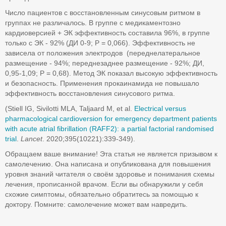
Число пациентов с восстановленным синусовым ритмом в
группах не различалось. В группе с медикаментозно
кардиоверсией + ЭК эффективность составила 96%, в группе
только с ЭК - 92% (ДИ 0-9; P = 0,066). Эффективность не
зависела от положения электродов (переднелатеральное
размещение - 94%; переднезаднее размещение - 92%; ДИ,
0,95-1,09; P = 0,68). Метод ЭК показал высокую эффективность
и безопасность. Применения прокаинамида не повышало
эффективность восстановления синусового ритма.
(Stiell IG, Sivilotti MLA, Taljaard M, et al.
Electrical versus
pharmacological cardioversion for emergency department patients
with acute atrial fibrillation (RAFF2): a partial factorial randomised
trial
.
Lancet
. 2020;395(10221):339-349).
Обращаем ваше внимание! Эта статья не является призывом к
самолечению. Она написана и опубликована для повышения
уровня знаний читателя о своём здоровье и понимания схемы
лечения, прописанной врачом. Если вы обнаружили у себя
схожие симптомы, обязательно обратитесь за помощью к
доктору. Помните: самолечение может вам навредить.