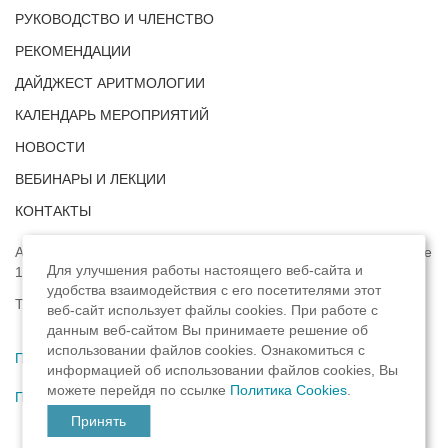
РУКОВОДСТВО И ЧЛЕНСТВО
РЕКОМЕНДАЦИИ
ДАЙДЖЕСТ АРИТМОЛОГИИ
КАЛЕНДАРЬ МЕРОПРИЯТИЙ
НОВОСТИ
ВЕБИНАРЫ И ЛЕКЦИИ
КОНТАКТЫ
Адрес: г. Москва, ул. Профсоюзная, д. 93А, этаж 4, помещение
Для улучшения работы настоящего веб-сайта и
1, комната 32.
удобства взаимодействия с его посетителями этот
Телефон:
8 (8422) 33-15-88
веб-сайт использует файлы cookies. При работе с
данным веб-сайтом Вы принимаете решение об
использовании файлов cookies. Ознакомиться с
Политика конфиденциальности
,
информацией об использовании файлов cookies, Вы
можете перейдя по ссылке
Политика Cookies
.
Пользовательское соглашение
Принять