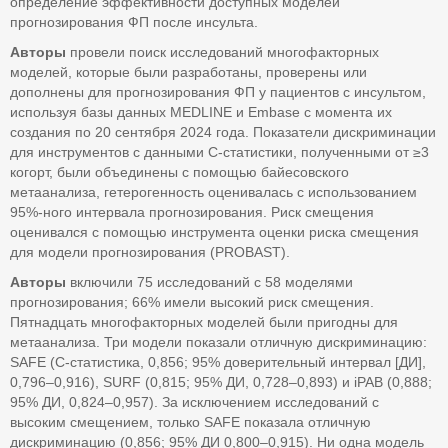
определение эффективности доступных моделей
прогнозирования ФП после инсульта.
Авторы
провели поиск исследований многофакторных
моделей, которые были разработаны, проверены или
дополнены для прогнозирования ФП у пациентов с инсультом,
используя базы данных MEDLINE и Embase с момента их
создания по 20 сентября 2024 года. Показатели дискриминации
для инструментов с данными C-статистики, полученными от ≥3
когорт, были объединены с помощью байесовского
метаанализа, гетерогенность оценивалась с использованием
95%-ного интервала прогнозирования. Риск смещения
оценивался с помощью инструмента оценки риска смещения
для модели прогнозирования (PROBAST).
Авторы
включили 75 исследований с 58 моделями
прогнозирования; 66% имели высокий риск смещения.
Пятнадцать многофакторных моделей были пригодны для
метаанализа. Три модели показали отличную дискриминацию:
SAFE (C-статистика, 0,856; 95% доверительный интервал [ДИ],
0,796–0,916), SURF (0,815; 95% ДИ, 0,728–0,893) и iPAB (0,888;
95% ДИ, 0,824–0,957). За исключением исследований с
высоким смещением, только SAFE показала отличную
дискриминацию (0,856; 95% ДИ 0,800–0,915). Ни одна модель