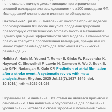
не показала отличную дискриминацию при ограничении
внешней валидации или исследованиями с ≥100 эпизодами ФП.
Исследований клинического влияния не обнаружено.
Заключение:
Три из 58 выявленных многофакторных моделей
прогнозирования ФП после инсульта продемонстрировали
превосходную статистическую эффективность в метаанализе.
Однако для оценки эффективности этих моделей в клинической
практике требуется проспективная валидация, прежде чем их
можно будет рекомендовать для включения в клинические
рекомендации.
Helbitz A, Haris M, Younsi T, Romer E, Ginks W, Raveendra K,
Hayward C, Shuweihdi F, Larvin H, Cameron A, Wu J, Buck B,
Lip GYH, Nadarajah R, Gale CP.
Prediction of atrial fibrillation
after a stroke event: A systematic review with meta-
analysis.
Heart Rhythm. 2025 Jul;22(7):1637-1645. doi:
10.1016/j.hrthm.2025.01.026.
Обращаем ваше внимание! Эта статья не является призывом к
самолечению. Она написана и опубликована для повышения
уровня знаний читателя о своём здоровье и понимания схемы