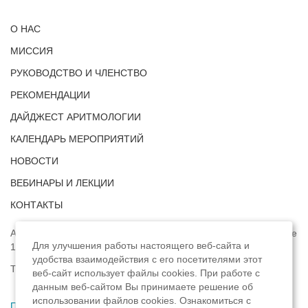
О НАС
МИССИЯ
РУКОВОДСТВО И ЧЛЕНСТВО
РЕКОМЕНДАЦИИ
ДАЙДЖЕСТ АРИТМОЛОГИИ
КАЛЕНДАРЬ МЕРОПРИЯТИЙ
НОВОСТИ
ВЕБИНАРЫ И ЛЕКЦИИ
КОНТАКТЫ
Адрес: г. Москва, ул. Профсоюзная, д. 93А, этаж 4, помещение
Для улучшения работы настоящего веб-сайта и
1, комната 32.
удобства взаимодействия с его посетителями этот
Телефон:
8 (8422) 33-15-88
веб-сайт использует файлы cookies. При работе с
данным веб-сайтом Вы принимаете решение об
использовании файлов cookies. Ознакомиться с
Политика конфиденциальности
,