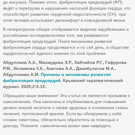
до инсульта. Помимо этого, фибрилляции предсердий (ФП)
ведёт к перегрузке и нарушению насосной функции сердца, что
способствует развитию сердечной недостаточности (СН), при
этом человек испытывает дискомфорт в повседневной жизни.
В литературном обзоре отображается видение зарубежными и
российскими исследователями того, как развивается
фибрилляция предсердий. Поиск механизма развития
фибрилляция сердца продолжается и по сей день, в обществе
кардиологов нет единого мнения по этой проблеме.
Абдуллаев А.А., Махмудова Э.Р., Хабчабов Р.Г., Гафурова
Р.М., Исламова У.А., Анатова А.А., Джанбулатов М.А.,
Абдуллаева А.М.
Причины и механизмы развития
фибрилляции предсердий
. Крымский терапевтический
журнал. 2025;2:5-15.
Обращаем ваше внимание! Эта статья не является призывом к
самолечению. Она написана и опубликована для повышения
уровня знаний читателя о своём здоровье и понимания схемы
лечения, прописанной врачом. Если вы обнаружили у себя
схожие симптомы, обязательно обратитесь за помощью к
доктору. Помните: самолечение может вам навредить.