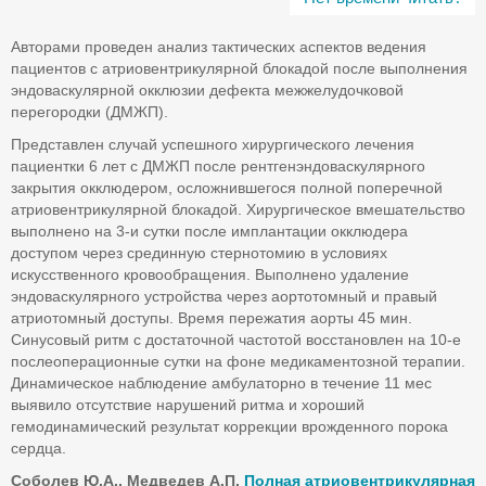
Авторами проведен анализ тактических аспектов ведения
пациентов с атриовентрикулярной блокадой после выполнения
эндоваскулярной окклюзии дефекта межжелудочковой
перегородки (ДМЖП).
Представлен случай успешного хирургического лечения
пациентки 6 лет с ДМЖП после рентгенэндоваскулярного
закрытия окклюдером, осложнившегося полной поперечной
атриовентрикулярной блокадой. Хирургическое вмешательство
выполнено на 3-и сутки после имплантации окклюдера
доступом через срединную стернотомию в условиях
искусственного кровообращения. Выполнено удаление
эндоваскулярного устройства через аортотомный и правый
атриотомный доступы. Время пережатия аорты 45 мин.
Синусовый ритм с достаточной частотой восстановлен на 10-е
послеоперационные сутки на фоне медикаментозной терапии.
Динамическое наблюдение амбулаторно в течение 11 мес
выявило отсутствие нарушений ритма и хороший
гемодинамический результат коррекции врожденного порока
сердца.
Соболев Ю.А., Медведев А.П.
Полная атриовентрикулярная