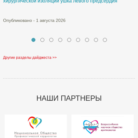
хирургической изоляции ушка левого предсердия
О
Опубликовано - 1 августа 2026
Другие разделы дайджеста >>
НАШИ ПАРТНЕРЫ