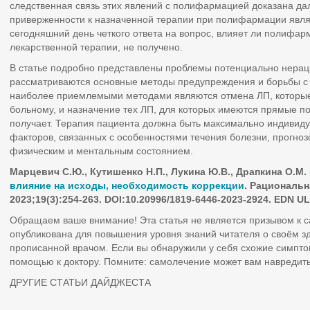
следственная связь этих явлений с полифармацией доказана дал
приверженности к назначенной терапии при полифармации явля
сегодняшний день четкого ответа на вопрос, влияет ли полифар
лекарственной терапии, не получено.
В статье подробно представлены проблемы потенциально нерац
рассматриваются основные методы предупреждения и борьбы с
наиболее приемлемыми методами являются отмена ЛП, которые
больному, и назначение тех ЛП, для которых имеются прямые по
получает. Терапия пациента должна быть максимально индивид
факторов, связанных с особенностями течения болезни, прогноз
физическим и ментальным состоянием.
Марцевич С.Ю., Кутишенко Н.П., Лукина Ю.В., Драпкина О.М.
влияние на исходы, необходимость коррекции
. Рациональ
2023;19(3):254-263. DOI:10.20996/1819-6446-2023-2924. EDN 
Обращаем ваше внимание! Эта статья не является призывом к 
опубликована для повышения уровня знаний читателя о своём з
прописанной врачом. Если вы обнаружили у себя схожие симпто
помощью к доктору. Помните: самолечение может вам навредить
ДРУГИЕ СТАТЬИ ДАЙДЖЕСТА