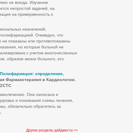
еко не всегда. Изучение
ется непростой задачей, на
мация на приверженность к
иональных назначений,
 полифармацией. Очевидно, что
 не показаны или противопоказаны
казания, но которые больной не
уализирована с учетом многочисленных
ом, образом жизни больного, его
Полифармация: определение,
ная Фармакотерапия в Кардиологии.
ULZCTC
самолечению. Она написана и
доровье и понимания схемы лечения,
мы, обязательно обратитесь за
.
Другие разделы дайджеста >>