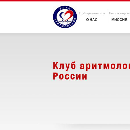
Клуб аритмологов
Цели и задачи
О НАС
МИССИЯ
Клуб аритмоло
России