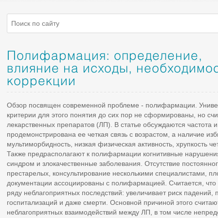
Полифармация: определение,
влияние на исходы, необходимо
коррекции
Обзор посвящен современной проблеме - полифармации. Униве
критерии для этого понятия до сих пор не сформированы, но счи
лекарственных препаратов (ЛП). В статье обсуждаются частота
продемонстрирована ее четкая связь с возрастом, а наличие изб
мультиморбидность, низкая физическая активность, хрупкость ч
Также предрасполагают к полифармации когнитивные нарушения
синдром и злокачественные заболевания. Отсутствие постоянно
престарелых, консультирование несколькими специалистами, п
документации ассоциированы с полифармацией. Считается, что
ряду неблагоприятных последствий: увеличивает риск падений,
госпитализаций и даже смерти. Основной причиной этого счита
неблагоприятных взаимодействий между ЛП, в том числе непред