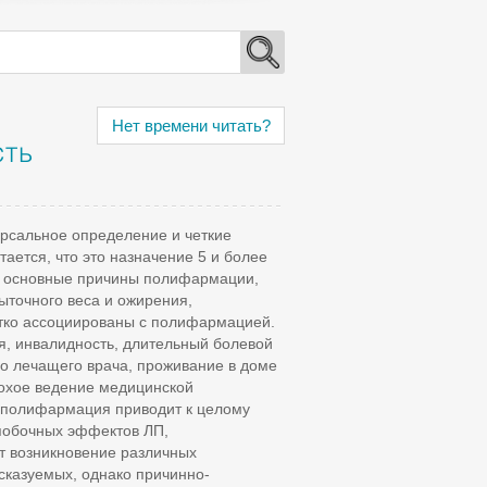
Нет времени читать?
сть
рсальное определение и четкие
тается, что это назначение 5 и более
 и основные причины полифармации,
ыточного веса и ожирения,
етко ассоциированы с полифармацией.
, инвалидность, длительный болевой
го лечащего врача, проживание в доме
лохое ведение медицинской
 полифармация приводит к целому
 побочных эффектов ЛП,
ют возникновение различных
сказуемых, однако причинно-