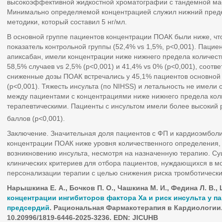
высокоэффективной жидкостной хроматографии с тандемной м
Минимально определяемой концентрацией служил нижний преде
методики, который составил 5 нг/мл.
В основной группе пациентов концентрации ПОАК были ниже, чт
показатель контрольной группы (52,4% vs 1,5%, p<0,001). Пац
апиксабан, имели концентрации ниже нижнего предела количест
58,5% случаев vs 2,5% (p<0,001) и 41,4% vs 0% (p<0,001), соотв
сниженные дозы ПОАК встречались у 45,1% пациентов основной 
(p<0,001). Тяжесть инсульта (по NIHSS) и летальность не имели
между пациентами с концентрациями ниже нижнего предела кол
терапевтическими. Пациенты с инсультом имели более высокий 
баллов (р<0,001).
Заключение. Значительная доля пациентов с ФП и кардиоэмбо
концентрации ПОАК ниже уровня количественного определения, 
возникновению инсульта, несмотря на назначенную терапию. Су
клинических критериев для отбора пациентов, нуждающихся в м
персонализации терапии с целью снижения риска тромботически
Нарышкина Е. А., Бочков П. О., Чашкина М. И., Федина Л. В., 
концентрации ингибиторов фактора
Xa
и риск инсульта у п
предсердий
. Рациональная Фармакотерапия в Кардиологии. 2
10.20996/1819-6446-2025-3236. EDN: JICUHB