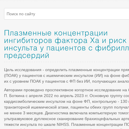
Плазменные концентрации
ингибиторов фактора Xa и риск
инсульта у пациентов с фибрил
предсердий
Цель исследования - определить плазменные концентрации пря
(ПОАК) у пациентов с ишемическим инсультом (ИИ) на фоне фи
их с уровнем ПОАК у пациентов с ФП без ИИ, получающих анал
Авторами проведено проспективное когортное исследование на 
П. Боткина с апреля 2022 по апрель 2023 гг. Основную группу со
кардиоэмболическим инсультом на фоне ФП, контрольную - 130 
транзиторной ишемической атаки, пациенты обеих групп получа
не менее 3 месяцев. Диагностика включала компьютерную томог
ультразвуковое дуплексное сканирование брахиоцефальных арт
тяжести инсульта по шкале NIHSS. Плазменные концентрации 