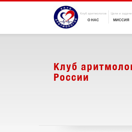
Клуб аритмологов
Цели и задачи
О НАС
МИССИЯ
Клуб аритмоло
России