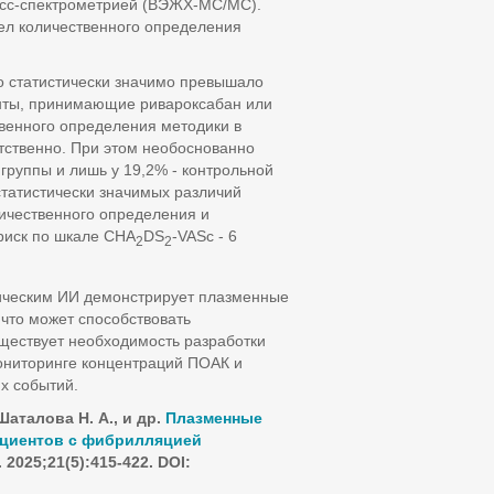
асс-спектрометрией (ВЭЖХ-МС/МС).
л количественного определения
о статистически значимо превышало
иенты, принимающие ривароксабан или
венного определения методики в
етственно. При этом необоснованно
группы и лишь у 19,2% - контрольной
 статистически значимых различий
ичественного определения и
риск по шкале CHA
DS
-VASc - 6
2
2
лическим ИИ демонстрирует плазменные
что может способствовать
ществует необходимость разработки
ониторинге концентраций ПОАК и
х событий.
Шаталова Н. А., и др.
Плазменные
ациентов с фибрилляцией
025;21(5):415-422. DOI: