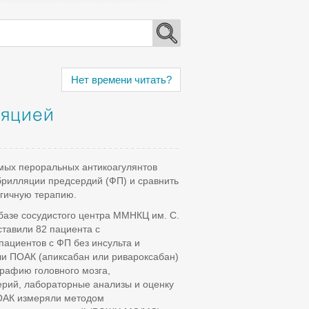
Нет времени читать?
ляцией
мых пероральных антикоагулянтов
брилляции предсердий (ФП) и сравнить
огичную терапию.
базе сосудистого центра ММНКЦ им. С.
ставили 82 пациента с
пациентов с ФП без инсульта и
ли ПОАК (апиксабан или ривароксабан)
рафию головного мозга,
ерий, лабораторные анализы и оценку
ПОАК измеряли методом