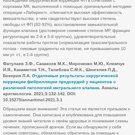
наблюдения хирургической коррекции ФП в сочетании с
пороками МК, выполненной с помощью оригинальной методики
операции «Лабиринт», отмечается высокая эффективность
вмешательства, о чем свидетельствуют высокая степень
свободы от ФП (82-92%), восстановление замыкательной
функции клапана (достоверное снижение степени МР, фракции
регургитации во 2-й и 3-й группах), удовлетворительные
показатели работы протеза (нормализация трансмитрального
потока - пиковые градиенты на протезе, не превышаюшие 10
мм рт. ст., в 1-й группе).
Фатулаев З.Ф., Санакоев М.К., Мироненко М.Ю., Климчук
И.Я., Канаметов Т.Н., Талибова С.М.К., Шенгелия Л.Д.,
Бокерия Л.А
.
Отдаленные результаты xирургической
коррекции фибрилляции предсердий у пациентов с
различной патологией митрального клапана
. Анналы
аритмологии. 2021;3:132-142. DOI:
10.15275/annaritmol.2021.3.1
Обращаем ваше внимание! Эта статья не является призывом к
самолечению. Она написана и опубликована для повышения
уровня знаний читателя о своём здоровье и понимания схемы
лечения, прописанной врачом. Если вы обнаружили у себя
схожие симптомы, обязательно обратитесь за помощью к