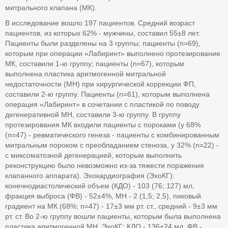
митрального клапана (МК).
В исследование вошло 197 пациентов. Средний возраст
пациентов, из которых 62% - мужчины, составил 55±8 лет.
Пациенты были разделены на 3 группы; пациенты (n=69),
которым при операции «Лабиринт» выполнено протезирование
МК, составили 1-ю группу; пациенты (n=67), которым
выполнена пластика аритмогенной митральной
недостаточности (МН) при хирургической коррекции ФП,
составили 2-ю группу. Пациенты (n=61), которым выполнена
операция «Лабиринт» в сочетании с пластикой по поводу
дегенеративной МН, составили 3-ю группу. В группу
протезирования МК входили пациенты с пороками (у 68%
(n=47) - ревматического генеза - пациенты с комбинированным
митральным пороком с преобладанием стеноза, у 32% (n=22) -
с миксоматозной дегенерацией, которым выполнить
реконструкцию было невозможно из-за тяжести поражения
клапанного аппарата). Эхокардиография (ЭхоКГ):
конечнодиастолический объем (КДО) - 103 (76; 127) мл,
фракция выброса (ФВ) - 52±4%, МН - 2 (1,5; 2,5), пиковый
градиент на МК (68%; n=47) - 17±3 мм рт. ст., средний - 9±3 мм
рт. ст. Во 2-ю группу вошли пациенты, которым была выполнена
пластика аритмогенной МН. ЭхоКГ: КДО - 136±24 мл, ФВ -