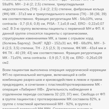
59±8%. МН - 2-й (2; 2,5) степени, трикуспидальная
недостаточность (ТН) - 2-й (2; 2,5) степени, фиброзные кольца
(ФК) МК - 37±3 мм и трикуспидального клапана (ТК) - 38 (36; 39)
мм соответственно. Фракция регургитации МК - 54±10%, vena
contracta - 0,7 (0,6; 0,8) cм, PISA - 7,1±0,8 см2, ERO - 0,22±0,07
см2. В 3-ю группу включены пациенты с первичной МН и ФП. К
данной группе относятся пациенты с органическими,
структурными изменениями МК, а также с отрывом хорд
(болезнь Барлоу). ЭхоКГ: КДО - 152±31 мл, ФВ - 68±9%, МН - 3-
й (2,5; 3,5) степени, ТН - 2,5 (2,5; 3) степени, ФК МК - 43±4 мм и
ФК ТК - 40 (39; 43) мм соответственно. Фракция регургитации
МК - 71±5%, vena contracta - 0,9 (0,7; 0,9) cм, ERO - 0,26±0,09
см2.
Всем пациентам выполнена операция хирургической коррекции
ФП по оригинальной методике, включающей в себя
комбинацию разрез-шов и криовоздействие в левом и правом
предсердиях, в сочетании с пластикой/протезированием МК -
операция «Лабиринт IIIB». Длительность наблюдения в
отдаленном периоде составила 32 (23; 37) мес. Свобода от ФП
в группе пациентов с протезированием МК составила 82%, в
группе с пластикой аритмогенной МН - 92%, в группе с
пластикой первичной МН 89%. Статистически значимых