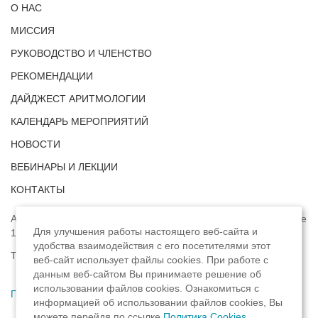
О НАС
МИССИЯ
РУКОВОДСТВО И ЧЛЕНСТВО
РЕКОМЕНДАЦИИ
ДАЙДЖЕСТ АРИТМОЛОГИИ
КАЛЕНДАРЬ МЕРОПРИЯТИЙ
НОВОСТИ
ВЕБИНАРЫ И ЛЕКЦИИ
КОНТАКТЫ
Адрес: г. Москва, ул. Профсоюзная, д. 93А, этаж 4, помещение
Для улучшения работы настоящего веб-сайта и
1, комната 32.
удобства взаимодействия с его посетителями этот
Телефон:
8 (8422) 33-15-88
веб-сайт использует файлы cookies. При работе с
данным веб-сайтом Вы принимаете решение об
использовании файлов cookies. Ознакомиться с
Политика конфиденциальности
,
информацией об использовании файлов cookies, Вы
можете перейдя по ссылке
Политика Cookies
.