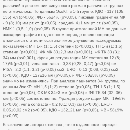
различий в достижении синусового ритма в различных группах
не отмечалось. По данным ЭхоКГ, в 1-й группе: КДО - 117 (105;
135) мл (p>0,05), ФВ - 56±4% (p>0,05), пиковый градиент на МК
- 9 (8; 10) мм рт. ст. (p<0,05), средний 4±1 мм рт. ст. (p<0,05),
НМК 1 (0,5; 1,0) (p<0,05). В группе аритмогенной МН по данным
эхокардиографии в отдаленном периоде после операции
отмечается статистически значимое улучшение исследуемых
показателей: МН 1-й (1; 1,5) степени (p<0,001), ТН 1-й (1; 1,5)
степени (p<0,001), ФК МК 33±2,3 мм (p<0,001), ФК ТК 33 (31;
34) мм (p<0,001), фракция регургитации МК составила 12 (8;
17)% (p<0,01), vena contracta - 0,33 (0,28; 0,47) (p<0,05) cм,
PISA - 2,2 (1,1; 3,2) (p<0,05) см2, ERO - 0,13 (0,08; 0,23) см2
(p<0,05). КДО - 127±16 мл (p>0,05), и ФВ - 58±5% (p>0,05)
значимо не изменились. При анализе пациентов 3-й группы, по
данным ЭхоКГ: МН 1,5 (1; 2) степени (p<0,05), ТН 1,5 (1; 1,5)
степени (p<0,05), ФК МК 34±3 мм (p<0,05) и ФК ТК 34 (32; 36)
мм (p<0,05) соответственно. Фракция регургитации МК - 19±5%
(p<0,05), vena contracta - 0,2 (0,1; 0,3) cм (p<0,05), ERO -
0,05±0,02 см2 (p<0,05). КДО - 132±21 мл (p>0,05), ФВ - 58±9%
(p>0,05).
В заключении авторы отмечают, что в отдаленном периоде