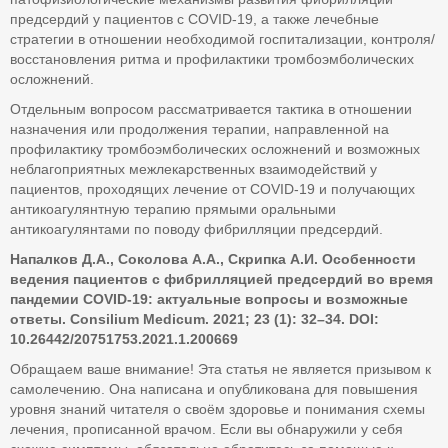
предсердий у пациентов с COVID-19, а также лечебные
стратегии в отношении необходимой госпитализации, контроля/
восстановления ритма и профилактики тромбоэмболических
осложнений.
Отдельным вопросом рассматривается тактика в отношении
назначения или продолжения терапии, направленной на
профилактику тромбоэмболических осложнений и возможных
неблагоприятных межлекарственных взаимодействий у
пациентов, проходящих лечение от COVID-19 и получающих
антикоагулянтную терапию прямыми оральными
антикоагулянтами по поводу фибрилляции предсердий.
Напалков Д.А., Соколова А.А., Скрипка А.И. Особенности
ведения пациентов с фибрилляцией предсердий во время
пандемии COVID-19: актуальные вопросы и возможные
ответы. Consilium Medicum. 2021; 23 (1): 32–34. DOI:
10.26442/20751753.2021.1.200669
Обращаем ваше внимание! Эта статья не является призывом к
самолечению. Она написана и опубликована для повышения
уровня знаний читателя о своём здоровье и понимания схемы
лечения, прописанной врачом. Если вы обнаружили у себя