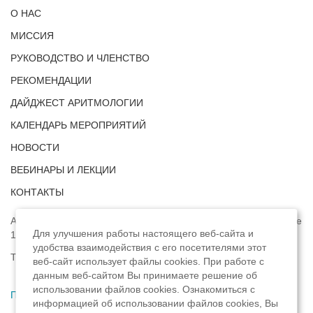
О НАС
МИССИЯ
РУКОВОДСТВО И ЧЛЕНСТВО
РЕКОМЕНДАЦИИ
ДАЙДЖЕСТ АРИТМОЛОГИИ
КАЛЕНДАРЬ МЕРОПРИЯТИЙ
НОВОСТИ
ВЕБИНАРЫ И ЛЕКЦИИ
КОНТАКТЫ
Адрес: г. Москва, ул. Профсоюзная, д. 93А, этаж 4, помещение
Для улучшения работы настоящего веб-сайта и
1, комната 32.
удобства взаимодействия с его посетителями этот
Телефон:
8 (8422) 33-15-88
веб-сайт использует файлы cookies. При работе с
данным веб-сайтом Вы принимаете решение об
использовании файлов cookies. Ознакомиться с
Политика конфиденциальности
,
информацией об использовании файлов cookies, Вы