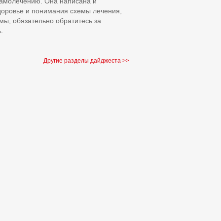
самолечению. Она написана и
доровье и понимания схемы лечения,
мы, обязательно обратитесь за
.
Другие разделы дайджеста >>