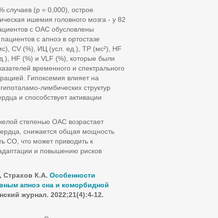
 случаев (p = 0,000), острое
ическая ишемия головного мозга - у 82
пациентов с ОАС обусловлены
пациентов с апноэ в ортостазе
, CV (%), ИЦ (усл. ед.), ТР (мс²), HF
 ед.), HF (%) и VLF (%), которые были
казателей временного и спектрального
урацией. Гипоксемия влияет на
гипоталамо-лимбических структур
ердца и способствует активации
яжелой степенью ОАС возрастает
 сердца, снижается общая мощность
ь СО, что может приводить к
адаптации и повышению рисков
, Страхов К.А.
Особенности
ивным апноэ сна и коморбидной
ский журнал. 2022;21(4):4-12.