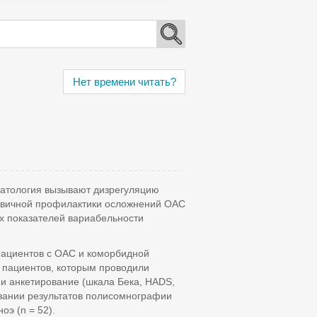
Нет времени читать?
патология вызывают дизрегуляцию
ервичной профилактики осложнений ОАС
х показателей вариабельности
пациентов с ОАС и коморбидной
 пациентов, которым проводили
и анкетирование (шкала Бека, HADS,
овании результатов полисомнографии
оэ (n = 52).