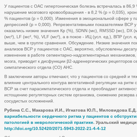
У пациентов с ОАС гипертоническая болезнь встречалась в 86,9 %
нарушение мозгового кровообращения - в 8,2 % (p = 0,035), хрон
% пациентов (p = 0,000). Изменения в эмоциональной сфере у 
депрессией (p = 0,000). Репрезентативными показателями ВСР у 
оказались низкие значения Кр (%), SDNN (мс), RMSSD (мс), DX (мс)
(мс²), LF (мс², %), VLF (мс²), а в покое - ИЦ (усл. ед.), ВПP (усл.
выше, чем в группе сравнения. Обсуждение. Низкие значения по
анализов ВСР у пациентов с ОАС, вероятно, обусловлены десат
изменение в работе сегментарно-надсегментарных механизмов, 
мозга, приводит к дисфункции β2-адренергических рецепторов с
симпатического отдела (СО) АНС.
В заключении авторы отмечают, что у пациентов со средней и т
влияние центрального контура вегетативной регуляции на ритм
ВСР за счет парасимпатического отдела и преобладает активност
истощению регуляторных систем организма, снижению резерва 
сосудистых осложнений.
Рубина С.С., Макарова И.И., Игнатова Ю.П., Миловидова Е.Д.
вариабельности сердечного ритма у пациентов с обструкт
патологией в неврологической практике
. Уральский медицин
http://doi.org/10.52420/2071-5943-2022-21-4-4-12