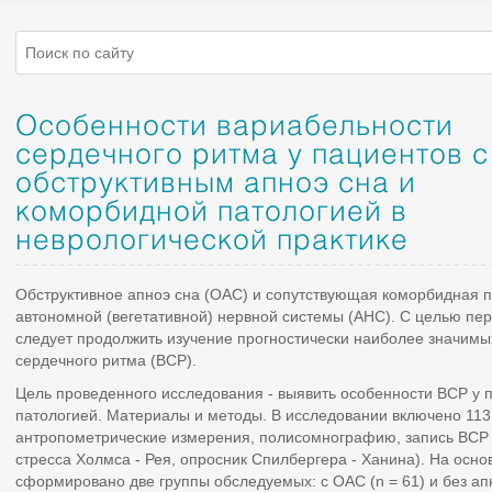
Особенности вариабельности
сердечного ритма у пациентов с
обструктивным апноэ сна и
коморбидной патологией в
неврологической практике
Обструктивное апноэ сна (ОАС) и сопутствующая коморбидная 
автономной (вегетативной) нервной системы (АНС). С целью п
следует продолжить изучение прогностически наиболее значимы
сердечного ритма (ВСР).
Цель проведенного исследования - выявить особенности ВСР у 
патологией. Материалы и методы. В исследовании включено 113
антропометрические измерения, полисомнографию, запись ВСР 
стресса Холмса - Рея, опросник Спилбергера - Ханина). На осн
сформировано две группы обследуемых: с ОАС (n = 61) и без апн