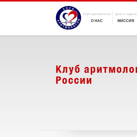
Клуб аритмологов
Цели и задачи
О НАС
МИССИЯ
Клуб аритмоло
России