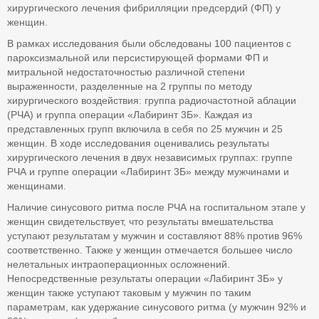
хирургического лечения фибрилляции предсердий (ФП) у
женщин.
В рамках исследования были обследованы 100 пациентов с
пароксизмальной или персистирующей формами ФП и
митральной недостаточностью различной степени
выраженности, разделенные на 2 группы по методу
хирургического воздействия: группа радиочастотной аблации
(РЧА) и группа операции «Лабиринт 3Б». Каждая из
представленных групп включила в себя по 25 мужчин и 25
женщин. В ходе исследования оценивались результаты
хирургического лечения в двух независимых группах: группе
РЧА и группе операции «Лабиринт 3Б» между мужчинами и
женщинами.
Наличие синусового ритма после РЧА на госпитальном этапе у
женщин свидетельствует, что результаты вмешательства
уступают результатам у мужчин и составляют 88% против 96%
соответственно. Также у женщин отмечается большее число
нелетальных интраоперационных осложнений.
Непосредственные результаты операции «Лабиринт 3Б» у
женщин также уступают таковым у мужчин по таким
параметрам, как удержание синусового ритма (у мужчин 92% и