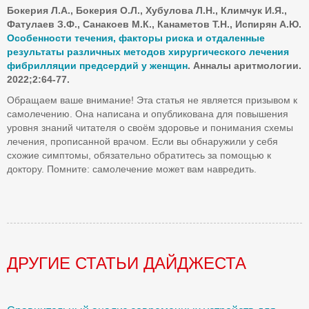
Бокерия Л.А., Бокерия О.Л., Хубулова Л.Н., Климчук И.Я.,
Фатулаев З.Ф., Санакоев М.К., Канаметов Т.Н., Испирян А.Ю.
Особенности течения, факторы риска и отдаленные
результаты различных методов хирургического лечения
фибрилляции предсердий у женщин
. Анналы аритмологии.
2022;2:64-77.
Обращаем ваше внимание! Эта статья не является призывом к
самолечению. Она написана и опубликована для повышения
уровня знаний читателя о своём здоровье и понимания схемы
лечения, прописанной врачом. Если вы обнаружили у себя
схожие симптомы, обязательно обратитесь за помощью к
доктору. Помните: самолечение может вам навредить.
ДРУГИЕ СТАТЬИ ДАЙДЖЕСТА