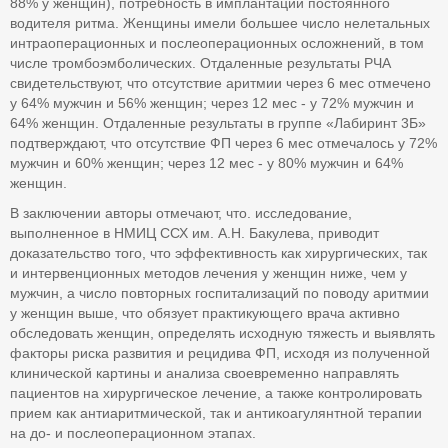
88% у женщин), потребность в имплантации постоянного
водителя ритма. Женщины имели большее число нелетальных
интраоперационных и послеоперационных осложнений, в том
числе тромбоэмболических. Отдаленные результаты РЧА
свидетельствуют, что отсутствие аритмии через 6 мес отмечено
у 64% мужчин и 56% женщин; через 12 мес - у 72% мужчин и
64% женщин. Отдаленные результаты в группе «Лабиринт 3Б»
подтверждают, что отсутствие ФП через 6 мес отмечалось у 72%
мужчин и 60% женщин; через 12 мес - у 80% мужчин и 64%
женщин.
В заключении авторы отмечают, что. исследование,
выполненное в НМИЦ ССХ им. А.Н. Бакулева, приводит
доказательство того, что эффективность как хирургических, так
и интервенционных методов лечения у женщин ниже, чем у
мужчин, а число повторных госпитализаций по поводу аритмии
у женщин выше, что обязует практикующего врача активно
обследовать женщин, определять исходную тяжесть и выявлять
факторы риска развития и рецидива ФП, исходя из полученной
клинической картины и анализа своевременно направлять
пациентов на хирургическое лечение, а также контролировать
прием как антиаритмической, так и антикоагулянтной терапии
на до- и послеоперационном этапах.