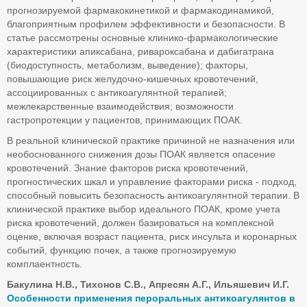
прогнозируемой фармакокинетикой и фармакодинамикой,
благоприятным профилем эффективности и безопасности. В
статье рассмотрены основные клинико-фармакологические
характеристики апиксабана, ривароксабана и дабигатрана
(биодоступность, метаболизм, выведение); факторы,
повышающие риск желудочно-кишечных кровотечений,
ассоциированных с антикоагулянтной терапией;
межлекарственные взаимодействия; возможности
гастропротекции у пациентов, принимающих ПОАК.
В реальной клинической практике причиной не назначения или
необоснованного снижения дозы ПОАК является опасение
кровотечений. Знание факторов риска кровотечений,
прогностических шкал и управление факторами риска - подход,
способный повысить безопасность антикоагулянтной терапии. В
клинической практике выбор идеального ПОАК, кроме учета
риска кровотечений, должен базироваться на комплексной
оценке, включая возраст пациента, риск инсульта и коронарных
событий, функцию почек, а также прогнозируемую
комплаентность.
Бакулина Н.В., Тихонов С.В., Апресян А.Г., Ильяшевич И.Г.
Особенности применения пероральных антикоагулянтов в