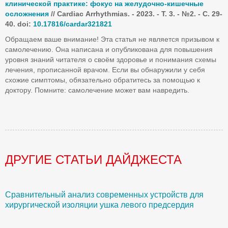
клинической практике: фокус на желудочно-кишечные
осложнения
//
Cardiac
Arrhythmias
. - 2023. - Т. 3. - №2. -
C
. 29-
40.
doi
:
10.17816/
cardar
321821
Обращаем ваше внимание! Эта статья не является призывом к
самолечению. Она написана и опубликована для повышения
уровня знаний читателя о своём здоровье и понимания схемы
лечения, прописанной врачом. Если вы обнаружили у себя
схожие симптомы, обязательно обратитесь за помощью к
доктору. Помните: самолечение может вам навредить.
ДРУГИЕ СТАТЬИ ДАЙДЖЕСТА
Сравнительный анализ современных устройств для
Б
хирургической изоляции ушка левого предсердия
О