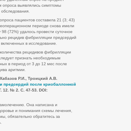
ым опроса выявлялись симптомы
 обследования.
проса пациентов составила 21 (3; 43)
слеоперационном периоде снова имели
 98 (72%) удалось провести суточное
льно рецидив фибрилляции предсердий
, включенных в исследование.
о количества рецидивов фибрилляции
 следует признать необходимым
ых в период от 3 до 12 мес после
ива аритмии.
 Хабазов Р.И., Троицкий А.В.
и предсердий после криобаллонной
 12. № 2. С. 47-53. DOI:
самолечению. Она написана и
доровье и понимания схемы лечения,
мы, обязательно обратитесь за
.