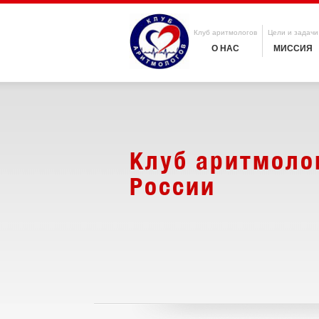
Клуб аритмологов
Цели и задачи
О НАС
МИССИЯ
Клуб аритмоло
России