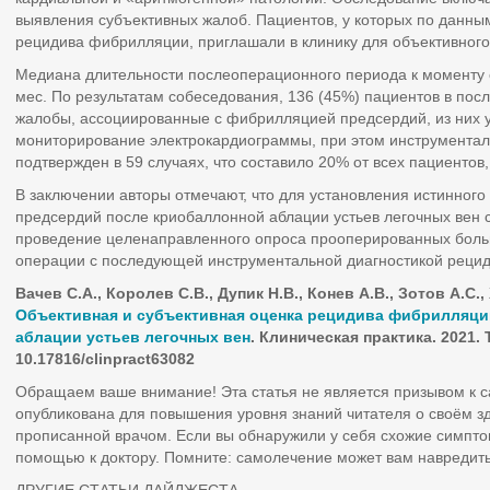
выявления субъективных жалоб. Пациентов, у которых по данн
рецидива фибрилляции, приглашали в клинику для объективного
Медиана длительности послеоперационного периода к моменту о
мес. По результатам собеседования, 136 (45%) пациентов в по
жалобы, ассоциированные с фибрилляцией предсердий, из них у
мониторирование электрокардиограммы, при этом инструмента
подтвержден в 59 случаях, что составило 20% от всех пациентов
В заключении авторы отмечают, что для установления истинног
предсердий после криобаллонной аблации устьев легочных вен
проведение целенаправленного опроса прооперированных больн
операции с последующей инструментальной диагностикой рецид
Вачев С.А., Королев С.В., Дупик Н.В., Конев А.В., Зотов А.С.,
Объективная и субъективная оценка рецидива фибрилляци
аблации устьев легочных вен
. Клиническая практика. 2021. Т.
10.17816/clinpract63082
Обращаем ваше внимание! Эта статья не является призывом к 
опубликована для повышения уровня знаний читателя о своём з
прописанной врачом. Если вы обнаружили у себя схожие симпто
помощью к доктору. Помните: самолечение может вам навредить