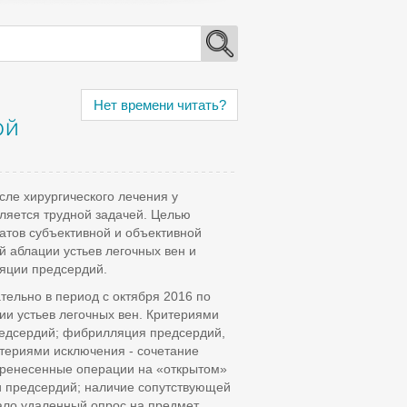
Нет времени читать?
ой
ле хирургического лечения у
ляется трудной задачей. Целью
атов субъективной и объективной
 аблации устьев легочных вен и
яции предсердий.
тельно в период с октября 2016 по
ии устьев легочных вен. Критериями
едсердий; фибрилляция предсердий,
териями исключения - сочетание
еренесенные операции на «открытом»
 предсердий; наличие сопутствующей
ало удаленный опрос на предмет