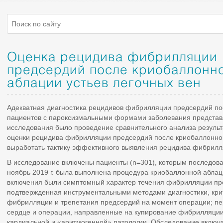
Оценка рецидива фибрилляции
предсердий после криобаллонн
аблации устьев легочных вен
Адекватная диагностика рецидивов фибрилляции предсердий пос
пациентов с пароксизмальными формами заболевания представ
исследования было проведение сравнительного анализа результ
оценки рецидива фибрилляции предсердий после криобаллонной
выработать тактику эффективного выявления рецидива фибрилл
В исследование включены пациенты (n=301), которым последова
ноябрь 2019 г. была выполнена процедура криобаллонной аблац
включения были симптомный характер течения фибрилляции пр
подтвержденная инструментальными методами диагностики, кри
фибрилляции и трепетания предсердий на момент операции; п
сердце и операции, направленные на купирование фибрилляции
кардиальной и «аритмогенной» патологии. Обследование включ