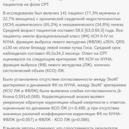
пациентов на фоне СРТ.
В исследование был включен 141 пациент (77,3% мужчины и
22,7% женщины) с хронической сердечной недостаточностью
(ХСН) ишемического (65,2%) и неишемического (34,8%) генеза.
Средний возраст пациентов составил 58,6 [53,0;66,0] года. Все
пациенты имели функциональный класс (ФК) ХСН II-IV по
NYHA, фракцию выброса левого желудочка (ФВЛЖ) ≤35%; QRS
≥130 мс и/или блокаду левой ножки пучка Гиса. Средний срок
наблюдения составил 45,0±34,2 месяца. Ответ на СРТ
оценивался по следующим критериям: ФК ХСН по NYHA,
фракция выброса (ФВ) левого желудочка (ЛЖ), конечно-
систолический объем (КСО) ЛЖ.
Было установлено отсутствие согласованности между ЭхоКГ
критериями и динамикой ФК по NYHA, между ЭхоКГ критериями
(КСО ЛЖ и ФВЛЖ) была выявлена слабая согласованность (k
Коэна 0,591±0,068). Корреляционный анализ выявил
умеренную обратную корреляцию общей смертности с ответом,
оцененным по динамике КСО ЛЖ (r=-0,486; p при отсутствии
значимых различий коэффициентов корреляции ФК по NYHA -
ФВЛЖ (р=0,057) и ФВЛЖ - КСО ЛЖ (р=0,086).
В выводе авторы отмечают, что сопоставимость результатов