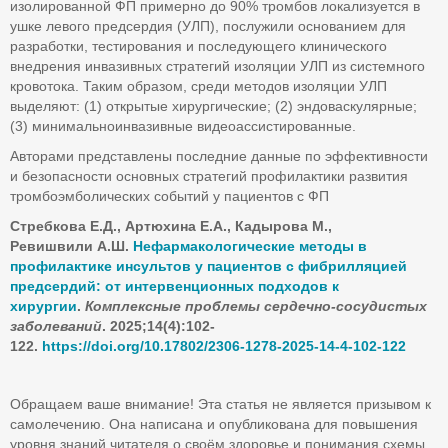
изолированной ФП примерно до 90% тромбов локализуется в
ушке левого предсердия (УЛП), послужили основанием для
разработки, тестирования и последующего клинического
внедрения инвазивных стратегий изоляции УЛП из системного
кровотока. Таким образом, среди методов изоляции УЛП
выделяют: (1) открытые хирургические; (2) эндоваскулярные;
(3) минимальноинвазивные видеоассистированные.
Авторами представлены последние данные по эффективности
и безопасности основных стратегий профилактики развития
тромбоэмболических событий у пациентов с ФП
Стребкова
Е.Д., Артюхина
Е.А., Кадырова
М.,
Ревишвили
А.Ш.
Нефармакологические методы в
профилактике инсультов у пациентов с фибрилляцией
предсердий: от интервенционных подходов к
хирургии
.
Комплексные проблемы сердечно-сосудистых
заболеваний
. 2025;14(4):102-
122.
https
://
doi
.
org
/10.17802/2306-1278-2025-14-4-102-122
Обращаем ваше внимание! Эта статья не является призывом к
самолечению. Она написана и опубликована для повышения
уровня знаний читателя о своём здоровье и понимания схемы