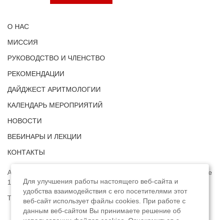
О НАС
МИССИЯ
РУКОВОДСТВО И ЧЛЕНСТВО
РЕКОМЕНДАЦИИ
ДАЙДЖЕСТ АРИТМОЛОГИИ
КАЛЕНДАРЬ МЕРОПРИЯТИЙ
НОВОСТИ
ВЕБИНАРЫ И ЛЕКЦИИ
КОНТАКТЫ
Адрес: г. Москва, ул. Профсоюзная, д. 93А, этаж 4, помещение
Для улучшения работы настоящего веб-сайта и
1, комната 32.
удобства взаимодействия с его посетителями этот
Телефон:
8 (8422) 33-15-88
веб-сайт использует файлы cookies. При работе с
данным веб-сайтом Вы принимаете решение об