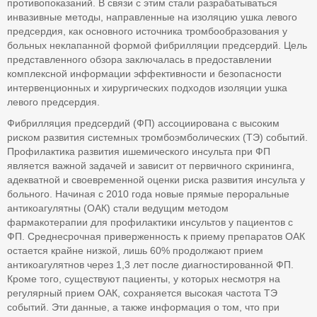
противопоказаний. В связи с этим стали разрабатываться
инвазивные методы, направленные на изоляцию ушка левого
предсердия, как основного источника тромбообразования у
больных неклапанной формой фибрилляции предсердий. Цель
представленного обзора заключалась в предоставлении
комплексной информации эффективности и безопасности
интервенционных и хирургических подходов изоляции ушка
левого предсердия.
Фибрилляция предсердий (ФП) ассоциирована с высоким
риском развития системных тромбоэмболических (ТЭ) событий.
Профилактика развития ишемического инсульта при ФП
является важной задачей и зависит от первичного скрининга,
адекватной и своевременной оценки риска развития инсульта у
больного. Начиная с 2010 года новые прямые пероральные
антикоагулятны (ОАК) стали ведущим методом
фармакотерапии для профилактики инсультов у пациентов с
ФП. Среднесрочная приверженность к приему препаратов ОАК
остается крайне низкой, лишь 60% продолжают прием
антикоагулятнов через 1,3 лет после диагностированной ФП.
Кроме того, существуют пациенты, у которых несмотря на
регулярный прием ОАК, сохраняется высокая частота ТЭ
событий. Эти данные, а также информация о том, что при