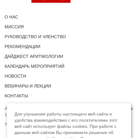
О НАС
МИССИЯ
РУКОВОДСТВО И ЧЛЕНСТВО
РЕКОМЕНДАЦИИ
ДАЙДЖЕСТ АРИТМОЛОГИИ
КАЛЕНДАРЬ МЕРОПРИЯТИЙ
НОВОСТИ
ВЕБИНАРЫ И ЛЕКЦИИ
КОНТАКТЫ
Адрес: г. Москва, ул. Профсоюзная, д. 93А, этаж 4, помещение
Для улучшения работы настоящего веб-сайта и
1, комната 32.
удобства взаимодействия с его посетителями этот
Телефон:
8 (8422) 33-15-88
веб-сайт использует файлы cookies. При работе с
данным веб-сайтом Вы принимаете решение об