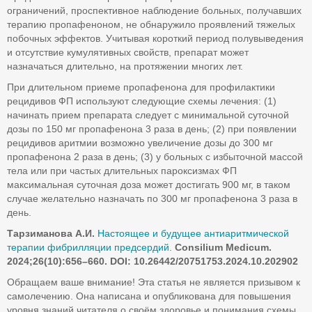
ограничений, проспективное наблюдение больных, получавших
терапию пропафеноном, не обнаружило проявлений тяжелых
побочных эффектов. Учитывая короткий период полувыведения
и отсутствие кумулятивных свойств, препарат может
назначаться длительно, на протяжении многих лет.
При длительном приеме пропафенона для профилактики
рецидивов ФП используют следующие схемы лечения: (1)
начинать прием препарата следует с минимальной суточной
дозы по 150 мг пропафенона 3 раза в день; (2) при появлении
рецидивов аритмии возможно увеличение дозы до 300 мг
пропафенона 2 раза в день; (3) у больных с избыточной массой
тела или при частых длительных пароксизмах ФП
максимальная суточная доза может достигать 900 мг, в таком
случае желательно назначать по 300 мг пропафенона 3 раза в
день.
Тарзиманова А.И.
Настоящее и будущее антиаритмической
терапии фибрилляции предсердий.
Consilium
Medicum
.
2024;26(10):656–660. DOI
: 10.26442/20751753.2024.10.202902
Обращаем ваше внимание! Эта статья не является призывом к
самолечению. Она написана и опубликована для повышения
уровня знаний читателя о своём здоровье и понимания схемы