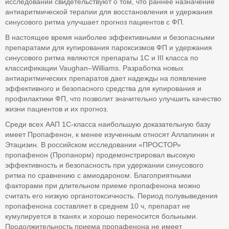
исследований свидетельствуют о том, что раннее назначение
антиаритмической терапии для восстановления и удержания
синусового ритма улучшает прогноз пациентов с ФП.
В настоящее время наиболее эффективными и безопасными
препаратами для купирования пароксизмов ФП и удержания
синусового ритма являются препараты 1C и III класса по
классификации Vaughan–Williams. Разработка новых
антиаритмических препаратов дает надежды на появление
эффективного и безопасного средства для купирования и
профилактики ФП, что позволит значительно улучшить качество
жизни пациентов и их прогноз.
Среди всех ААП 1C-класса наибольшую доказательную базу
имеет Пропафенон, к менее изученным относят Аллапинин и
Этацизин. В российском исследовании «ПРОСТОР»
пропафенон (Пропанорм) продемонстрировал высокую
эффективность и безопасность при удержании синусового
ритма по сравнению с амиодароном. Благоприятными
факторами при длительном приеме пропафенона можно
считать его низкую органотоксичность. Период полувыведения
пропафенона составляет в среднем 10 ч, препарат не
кумулируется в тканях и хорошо переносится больными.
Продолжительность приема пропафенона не имеет