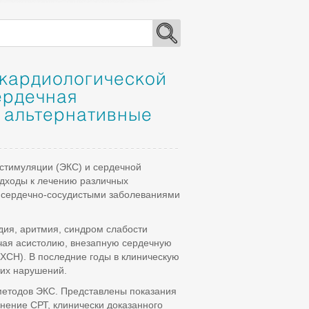
 кардиологической
ердечная
 альтернативные
остимуляции (ЭКС) и сердечной
одходы к лечению различных
и сердечно-сосудистыми заболеваниями
дия, аритмия, синдром слабости
ючая асистолию, внезапную сердечную
(ХСН). В последние годы в клиническую
тих нарушений.
методов ЭКС. Представлены показания
нение СРТ, клинически доказанного