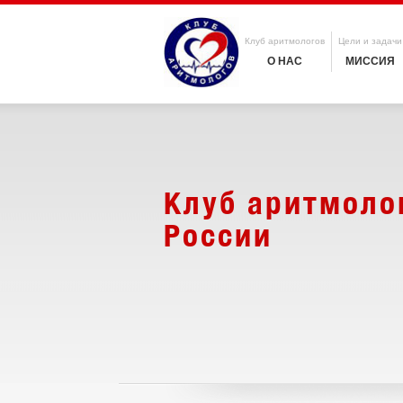
Клуб аритмологов
Цели и задачи
О НАС
МИССИЯ
Клуб аритмоло
России