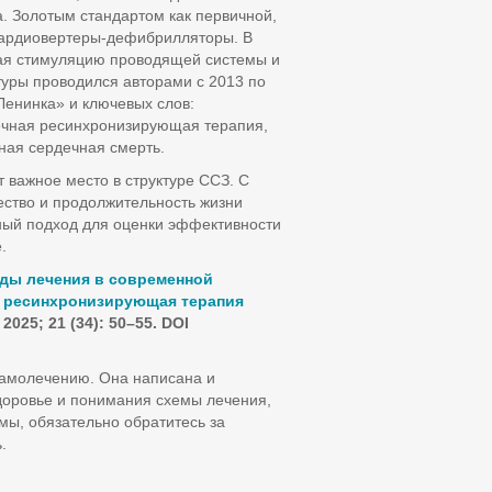
 Золотым стандартом как первичной,
кардиовертеры-дефибрилляторы. В
чая стимуляцию проводящей системы и
уры проводился авторами с 2013 по
рЛенинка» и ключевых слов:
дечная ресинхронизирующая терапия,
ная сердечная смерть.
важное место в структуре ССЗ. С
ество и продолжительность жизни
ный подход для оценки эффективности
.
ды лечения в
современной
я ресинхронизирующая терапия
025; 21 (34): 50–55.
DOI
самолечению. Она написана и
доровье и понимания схемы лечения,
мы, обязательно обратитесь за
.