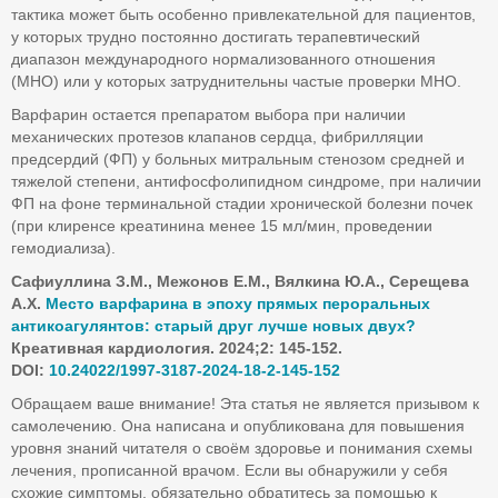
тактика может быть особенно привлекательной для пациентов,
у которых трудно постоянно достигать терапевтический
диапазон международного нормализованного отношения
(МНО) или у которых затруднительны частые проверки МНО.
Варфарин остается препаратом выбора при наличии
механических протезов клапанов сердца, фибрилляции
предсердий (ФП) у больных митральным стенозом средней и
тяжелой степени, антифосфолипидном синдроме, при наличии
ФП на фоне терминальной стадии хронической болезни почек
(при клиренсе креатинина менее 15 мл/мин, проведении
гемодиализа).
Сафиуллина З.М., Межонов Е.М., Вялкина Ю.А., Серещева
А.Х.
Место варфарина в эпоху прямых пероральных
антикоагулянтов: старый друг лучше новых двух?
Креативная кардиология. 2024;2: 145-152.
DOI
:
10.24022/1997-3187-2024-18-2-145-152
Обращаем ваше внимание! Эта статья не является призывом к
самолечению. Она написана и опубликована для повышения
уровня знаний читателя о своём здоровье и понимания схемы
лечения, прописанной врачом. Если вы обнаружили у себя
схожие симптомы, обязательно обратитесь за помощью к