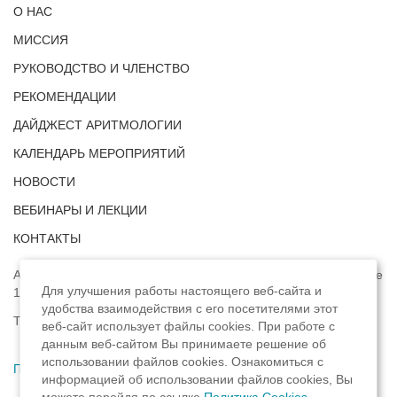
О НАС
МИССИЯ
РУКОВОДСТВО И ЧЛЕНСТВО
РЕКОМЕНДАЦИИ
ДАЙДЖЕСТ АРИТМОЛОГИИ
КАЛЕНДАРЬ МЕРОПРИЯТИЙ
НОВОСТИ
ВЕБИНАРЫ И ЛЕКЦИИ
КОНТАКТЫ
Адрес: г. Москва, ул. Профсоюзная, д. 93А, этаж 4, помещение
Для улучшения работы настоящего веб-сайта и
1, комната 32.
удобства взаимодействия с его посетителями этот
Телефон:
8 (8422) 33-15-88
веб-сайт использует файлы cookies. При работе с
данным веб-сайтом Вы принимаете решение об
использовании файлов cookies. Ознакомиться с
Политика конфиденциальности
,
информацией об использовании файлов cookies, Вы