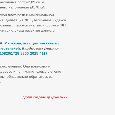
елудочка/рост ≥2,89 см/м,
него наполнения ≤0,78 м/с.
окой плотности и максимальной
ия, дилатация ЛП, увеличение индекса
ированы с пароксизмальной формой ФП
фикацию риска развития данного
.А.
Маркеры, ассоциированные с
пертензией.
Кардиоваскулярная
.15829/1728-8800-2025-4117
.
самолечению. Она написана и
доровье и понимания схемы лечения,
мы, обязательно обратитесь за
.
Другие разделы дайджеста >>