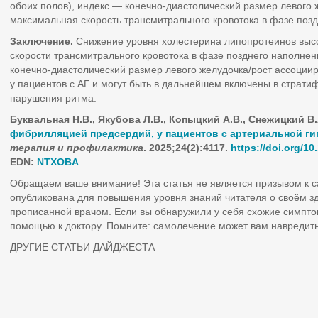
обоих полов), индекс — конечно-диастолический размер левого ж
максимальная скорость трансмитрального кровотока в фазе позд
Заключение.
Снижение уровня холестерина липопротеинов выс
скорости трансмитрального кровотока в фазе позднего наполнен
конечно-диастолический размер левого желудочка/рост ассоци
у пациентов с АГ и могут быть в дальнейшем включены в страти
нарушения ритма.
Буквальная
Н.В., Якубова
Л.В., Копыцкий
А.В., Снежицкий
В
фибрилляцией предсердий, у пациентов с артериальной ги
терапия и профилактика
. 2025;24(2):4117.
https
://doi
.org
/10
EDN
:
NTXOBA
Обращаем ваше внимание! Эта статья не является призывом к 
опубликована для повышения уровня знаний читателя о своём з
прописанной врачом. Если вы обнаружили у себя схожие симпто
помощью к доктору. Помните: самолечение может вам навредить
ДРУГИЕ СТАТЬИ ДАЙДЖЕСТА