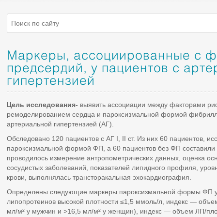
Маркеры, ассоциированные с 
предсердий, у пациентов с арт
гипертензией
Цель исследования-
выявить ассоциации между факторами рис
ремоделированием сердца и пароксизмальной формой фибрилля
артериальной гипертензией (АГ).
Обследовано 120 пациентов с АГ I, II ст. Из них 60 пациентов, и
пароксизмальной формой ФП, а 60 пациентов без ФП составили 
проводилось измерение антропометрических данных, оценка ос
сосудистых заболеваний, показателей липидного профиля, уровн
крови, выполнялась трансторакальная эхокардиография.
Определены следующие маркеры пароксизмальной формы ФП у п
липопротеинов высокой плотности ≤1,5 ммоль/л, индекс — объем
мл/м² у мужчин и >16,5 мл/м² у женщин), индекс — объем ЛП/пл