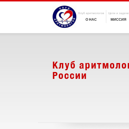
Клуб аритмологов
Цели и задачи
О НАС
МИССИЯ
Клуб аритмоло
России