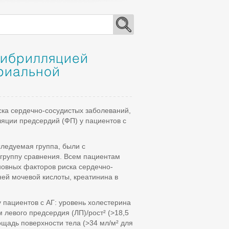
фибрилляцией
ериальной
ка сердечно-сосудистых заболеваний,
ции предсердий (ФП) у пациентов с
сследуемая группа, были с
группу сравнения. Всем пациентам
новных факторов риска сердечно-
ей мочевой кислоты, креатинина в
ациентов с АГ: уровень холестерина
 левого предсердия (ЛП)/рост² (>18,5
ощадь поверхности тела (>34 мл/м² для