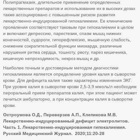
Полипрагмазия, длительное применение определенных
лекарственных препаратов и использование их в высоких дозах
также ассоциировано с повышенным риском развития
лекарственно-индуцированной гипокалиемии. Ее клинические
проявления соответствуют таковым при гипокалиемии в целом
и включают депрессию, парестезии, спазм мышц нижних
конечностей, судороги, гипорефлексию, мышечную слабость,
снижение сократительной функции миокарда, различные
нарушения ритма сердца, тошноту, рвоту, парез кишечника,
кишечную непроходимость, некроз мышц и др.
Наиболее точным и достоверным методом диагностики
гипокалиемии является определение уровня калия в сыворотке
крови. Для дефицита калия также характерны изменения ЭКГ.
При уровне калия в сыворотке крови 2,5-3,9 ммоль/л необходим
пероральный прием препаратов калия, при этом пациент может
лечиться амбулаторно, а при концентрации калия в сыворотке
крови.
Остроумова О.Д., Переверзев А.П., Клепикова М.В.
Лекарственно-индуцированный дефицит электролитов.
Часть 1. Лекарственно-индуцированная гипокалиемия
.
Русский Медицинский Журнал. 2020;11:20-28