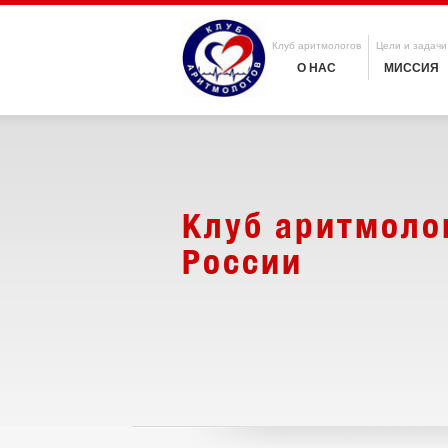
Клуб аритмологов
Цели и задачи
О НАС
МИССИЯ
Клуб аритмоло
России