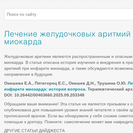
Лечение желудочковых аритмий
миокарда
Желудочковые аритмии являются распространенным и опасным
миокарда. В статье описана история изучения и внедрения в пр
аритмий при инфаркте миокарда, а также обсуждаются возможны
направления в будущем.
Окишева Е.А., Пятигорец Е.С., Окишев Д.Н., Трушина О.Ю.
Ле
инфаркте миокарда: история вопроса.
Терапевтический архи
DOI: 10.26442/00403660.2025.09.203348
Обращаем ваше внимание! Эта статья не является призывом к 
опубликована для повышения уровня знаний читателя о своём з
прописанной врачом. Если вы обнаружили у себя схожие симпто
помощью к доктору. Помните: самолечение может вам навредить
ДРУГИЕ СТАТЬИ ДАЙДЖЕСТА