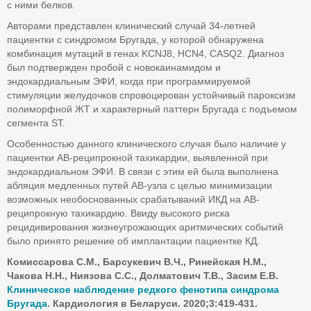
с ними белков.
Авторами представлен клинический случай 34-летней
пациентки с синдромом Бругада, у которой обнаружена
комбинация мутаций в генах KCNJ8, HCN4, CASQ2. Диагноз
был подтвержден пробой с новокаинамидом и
эндокардиальным ЭФИ, когда при программируемой
стимуляции желудочков спровоцирован устойчивый пароксизм
полиморфной ЖТ и характерный паттерн Бругада с подъемом
сегмента ST.
Особенностью данного клинического случая было наличие у
пациентки АВ-реципрокной тахикардии, выявленной при
эндокардиальном ЭФИ. В связи с этим ей была выполнена
абляция медленных путей АВ-узла с целью минимизации
возможных необоснованных срабатываний ИКД на АВ-
реципрокную тахикардию. Ввиду высокого риска
рецидивирования жизнеугрожающих аритмических событий
было принято решение об имплантации пациентке КД.
Комиссарова С.М., Барсукевич В.Ч., Ринейская Н.М.,
Чакова Н.Н., Ниязова С.С., Долматович Т.В., Засим Е.В.
Клиническое наблюдение редкого фенотипа синдрома
Бругада
. Кардиология в Беларуси. 2020;3:419-431.