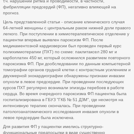
т.ч. нарушений ритма и проводимости, в частности,
фибрилляции предсердий (ФП), негативно влияющей на
прогноз.
Цель представленной статьи - описание клинического случая
64-летней женщины с центральным раком нижней доли правого
легкого. При поступлении в химиотерапевтическое отделение у
пациентки впервые выявлен пароксизм ФП. После
медикаментозной кардиоверсии был проведен первый курс
полихимиотерапии (ПХТ) по схеме: паклитаксел 280 мг и
карбоплатин 450 мг, который осложнился развитием повторного
пароксизма ФП. При дообследовании по данным компьютерной
томографии органов грудной клетки с контрастным усилением и
двухмерной эхокардиографии обнаружены признаки инвазии
опухоли в левое предсердие. При проведении последующих
курсов ПХТ регулярно возникали эпизоды перебоев в работе
сердца. Во время очередного пароксизма ФП пациентка была
госпитализирована в ГБУЗ "ГКБ № 51 ДЗМ", где несмотря на
интенсивную терапию скончалась. При проведении
патологоанатомического исследования инвазия опухоли в
левое предсердие была исключена.
Для развития ФП у пациентки имелись структурно-
функциональные предпосылки в виде существенно