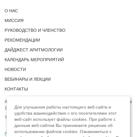
О НАС
МИССИЯ
РУКОВОДСТВО И ЧЛЕНСТВО
РЕКОМЕНДАЦИИ
ДАЙДЖЕСТ АРИТМОЛОГИИ
КАЛЕНДАРЬ МЕРОПРИЯТИЙ
НОВОСТИ
ВЕБИНАРЫ И ЛЕКЦИИ
КОНТАКТЫ
Адрес: г. Москва, ул. Профсоюзная, д. 93А, этаж 4, помещение
Для улучшения работы настоящего веб-сайта и
1, комната 32.
удобства взаимодействия с его посетителями этот
Телефон:
8 (8422) 33-15-88
веб-сайт использует файлы cookies. При работе с
данным веб-сайтом Вы принимаете решение об
использовании файлов cookies. Ознакомиться с
Политика конфиденциальности
,