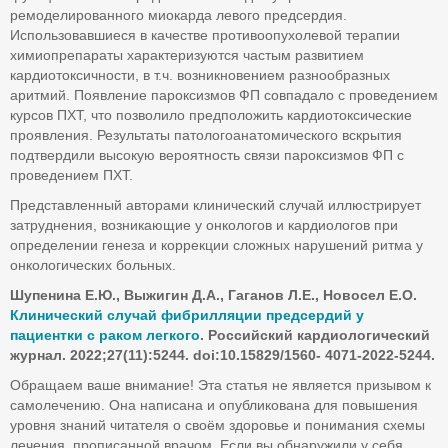
ремоделированного миокарда левого предсердия.
Использовавшиеся в качестве противоопухолевой терапии
химиопрепараты характеризуются частым развитием
кардиотоксичности, в т.ч. возникновением разнообразных
аритмий. Появление пароксизмов ФП совпадало с проведением
курсов ПХТ, что позволило предположить кардиотоксические
проявления. Результаты патологоанатомического вскрытия
подтвердили высокую вероятность связи пароксизмов ФП с
проведением ПХТ.
Представленный авторами клинический случай иллюстрирует
затруднения, возникающие у онкологов и кардиологов при
определении генеза и коррекции сложных нарушений ритма у
онкологических больных.
Шупенина Е.Ю., Выжигин Д.А., Гаганов Л.Е., Новосел Е.О.
Клинический случай фибрилляции предсердий у
пациентки с раком легкого
. Российский кардиологический
журнал. 2022;27(11):5244. doi:10.15829/1560- 4071-2022-5244.
Обращаем ваше внимание! Эта статья не является призывом к
самолечению. Она написана и опубликована для повышения
уровня знаний читателя о своём здоровье и понимания схемы
лечения, прописанной врачом. Если вы обнаружили у себя