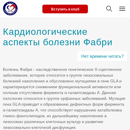
Вступить в клуб
Кардиологические
аспекты болезни Фабри
Нет времени читать?
Болезнь Фабри - наследственное генетическое X-сцепленное
заболевание, которое относится к группе лизосомальных
болезней накопления и обусловлено мутациями в гене GLA и
характеризуется снижением функциональной активности или
полным отсутствием фермента α-галактозидазы А. Данная
патология относится к группе орфанных заболеваний. Мутация
гена GLA приводит к образованию дефектных форм фермента
α-галактозидазы А, что способствует нарушению катаболизма
гликос-финголипидов, их дальнейшему накоплению в
лизосомах различных клеточных культур и развитию
лизосомально-клеточной дисфункции.