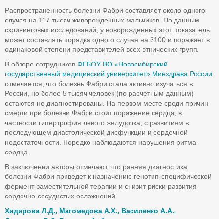
Распространенность болезни Фабри составляет около одного
случая на 117 тысяч живорожденных мальчиков. По данным
скрининговых исследований, у новорожденных этот показатель
может составлять порядка одного случая на 3100 и поражает в
одинаковой степени представителей всех этнических групп.
В обзоре сотрудников
ФГБОУ ВО «Новосибирский
государственный медицинский университет» Минздрава России
отмечается, что болезнь Фабри стала активно изучаться в
России, но более 5 тысяч человек (по расчетным данным)
остаются не диагностированы. На первом месте среди причин
смерти при болезни Фабри стоит поражение сердца, в
частности гипертрофия левого желудочка, с развитием в
последующем диастолической дисфункции и сердечной
недостаточности. Нередко наблюдаются нарушения ритма
сердца.
В заключении авторы отмечают, что ранняя диагностика
болезни Фабри приведет к назначению генотип-специфической
фермент-заместительной терапии и снизит риски развития
сердечно-сосудистых осложнений.
Хидирова Л.Д., Магомедова А.Х., Василенко А.А.,