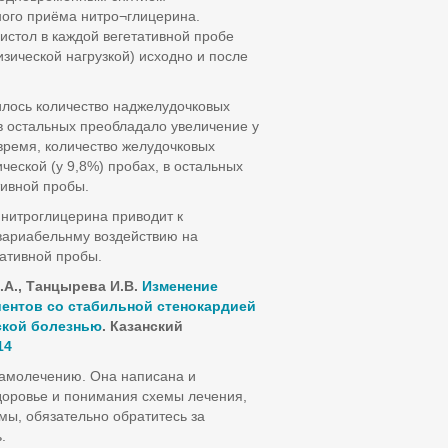
ного приёма нитро¬глицерина.
истол в каждой вегетативной пробе
зической нагрузкой) исходно и после
лось количество наджелудочковых
в остальных преобладало увеличение у
 время, количество желудочковых
ческой (у 9,8%) пробах, в остальных
тивной пробы.
 нитроглицерина приводит к
 вариабельнму воздействию на
тативной пробы.
.А., Танцырева И.В.
Изменение
иентов со стабильной стенокардией
еской болезнью
. Казанский
14
самолечению. Она написана и
доровье и понимания схемы лечения,
мы, обязательно обратитесь за
.