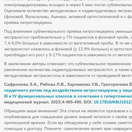
электрокардиограммы исходно и через 5 мин после сублингваль
Оценивали количество желудочковых и наджелудочковых экстрас
(фоновой, Вальсальвы, Ашнера, активной ортостатической и с фи
приёма нитроглицерина.
Под влиянием сублингвального приёма нитроглицерина уменьши
экстрасистол приблизительно у 7% пациентов в фоновой пробе, 
7,4-9,0% больных в зависимости от вегетативной пробы. В то же
экстрасистол снизилось в фоновой (у 13,9% больных) и ортостати
преобладал его рост у 9-17% пациентов в зависимости от вегета
В заключении авторы отмечают, что сублингвальное применение
увеличению количества наджелудочковых экстрасистол, а также
желудочковые экстрасистолы в зависимости от проводимой веге
Сафронова Э.А., Рябова Л.В., Харламова У.В., Григоричева Е
сердечного ритма под воздействием нитроглицерина у пац
III и IV функциональных классов в сочетании с гипертонич
медицинский журнал. 2023;4:485-490. DOI:
10.17816/KMJ1012
Обращаем ваше внимание! Эта статья не является призывом к 
опубликована для повышения уровня знаний читателя о своём з
прописанной врачом. Если вы обнаружили у себя схожие симпто
помощью к доктору. Помните: самолечение может вам навредить