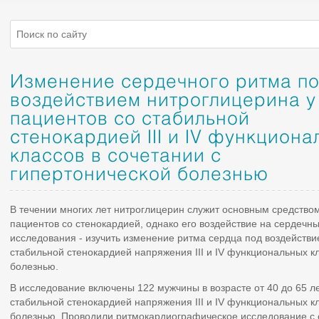
Изменение сердечного ритма п
воздействием нитроглицерина у
пациентов со стабильной
стенокардией III и IV функциона
классов в сочетании с
гипертонической болезнью
В течении многих лет нитроглицерин служит основным средство
пациентов со стенокардией, однако его воздействие на сердечны
исследования - изучить изменение ритма сердца под воздействи
стабильной стенокардией напряжения III и IV функциональных кл
болезнью.
В исследование включены 122 мужчины в возрасте от 40 до 65 лет
стабильной стенокардией напряжения III и IV функциональных кл
болезнью. Проводили ритмокардиографическое исследование с