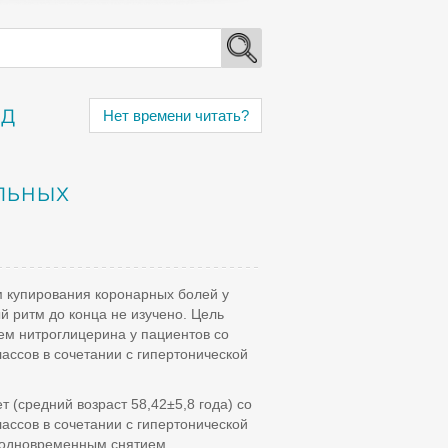
од
Нет времени читать?
льных
м купирования коронарных болей у
й ритм до конца не изучено. Цель
ем нитроглицерина у пациентов со
ассов в сочетании с гипертонической
 (средний возраст 58,42±5,8 года) со
ассов в сочетании с гипертонической
 одновременным снятием