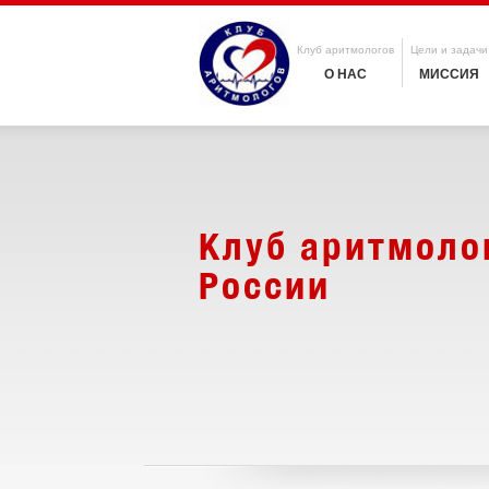
Клуб аритмологов
Цели и задачи
О НАС
МИССИЯ
Клуб аритмоло
России