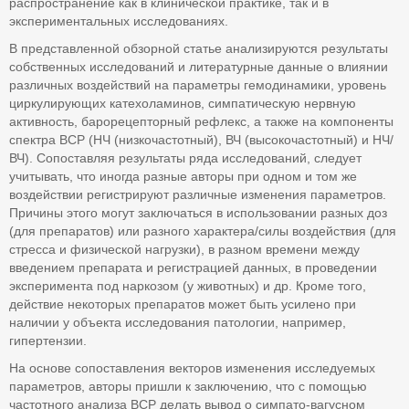
распространение как в клинической практике, так и в
экспериментальных исследованиях.
В представленной обзорной статье анализируются результаты
собственных исследований и литературные данные о влиянии
различных воздействий на параметры гемодинамики, уровень
циркулирующих катехоламинов, симпатическую нервную
активность, барорецепторный рефлекс, а также на компоненты
спектра ВСР (НЧ (низкочастотный), ВЧ (высокочастотный) и НЧ/
ВЧ). Сопоставляя результаты ряда исследований, следует
учитывать, что иногда разные авторы при одном и том же
воздействии регистрируют различные изменения параметров.
Причины этого могут заключаться в использовании разных доз
(для препаратов) или разного характера/силы воздействия (для
стресса и физической нагрузки), в разном времени между
введением препарата и регистрацией данных, в проведении
эксперимента под наркозом (у животных) и др. Кроме того,
действие некоторых препаратов может быть усилено при
наличии у объекта исследования патологии, например,
гипертензии.
На основе сопоставления векторов изменения исследуемых
параметров, авторы пришли к заключению, что с помощью
частотного анализа ВСР делать вывод о симпато-вагусном