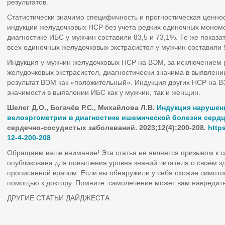
результатов.
Статистически значимо специфичность и прогностическая ценнос
индукции желудочковых НСР без учета редких одиночных моном
диагностике ИБС у мужчин составили 83,5 и 73,1%. Те же показа
всех одиночных желудочковых экстрасистол у мужчин составили 9
Индукция у мужчин желудочковых НСР на ВЭМ, за исключением
желудочковых экстрасистол, диагностически значима в выявлен
результат ВЭМ как «положительный». Индукция других НСР на В
значимости в выявлении ИБС как у мужчин, так и женщин.
Шелег Д.О., Богачёв Р.С., Михайлова Л.В.
Индукция нарушени
велоэргометрии в диагностике ишемической болезни серд
сердечно-сосудистых заболеваний
. 2023;12(4):200-208.
http
12-4-200-208
Обращаем ваше внимание! Эта статья не является призывом к 
опубликована для повышения уровня знаний читателя о своём з
прописанной врачом. Если вы обнаружили у себя схожие симпто
помощью к доктору. Помните: самолечение может вам навредить
ДРУГИЕ СТАТЬИ ДАЙДЖЕСТА