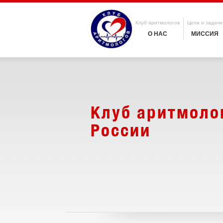
Клуб аритмологов
Цели и задачи
О НАС
МИССИЯ
Клуб аритмоло
России