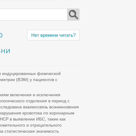
о
Нет времени читать?
зни
и индуцированных физической
ометрии (ВЭМ) у пациентов с
ериям включения и исключения
логического отделения в период с
сследована взаимосвязь возникновения
нарушения кровотока по коронарным
НСР в выявлении ИБС, такие как
ложительного и отрицательного
на статистическая значимость