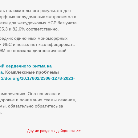
ть положительного результата для
орфных желудочковых экстрасистол в
тели для желудочковых НСР без учета
5,3 и 82,6% соответственно.
 редких одиночных мономорфных
ии ИБС и позволяет квалифицировать
ЭМ не показала диагностической
й сердечного ритма на
ца
.
Комплексные проблемы
s
://
doi
.
org
/10.17802/2306-1278-2023-
самолечению. Она написана и
доровье и понимания схемы лечения,
мы, обязательно обратитесь за
.
Другие разделы дайджеста >>