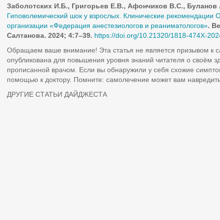
Заболотских И.Б., Григорьев Е.В., Афончиков В.С., Буланов А
Гиповолемический шок у взрослых. Клинические рекомендации
организации «Федерация анестезиологов и реаниматологов»
. В
Салтанова. 2024; 4:7–39.
https://doi.org/10.21320/1818-474X-202
Обращаем ваше внимание! Эта статья не является призывом к 
опубликована для повышения уровня знаний читателя о своём з
прописанной врачом. Если вы обнаружили у себя схожие симпто
помощью к доктору. Помните: самолечение может вам навредить
ДРУГИЕ СТАТЬИ ДАЙДЖЕСТА