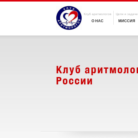
Клуб аритмологов
Цели и задачи
О НАС
МИССИЯ
Клуб аритмоло
России