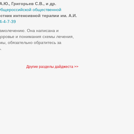
.Ю., Григорьев С.В., и др.
 Общероссийской общественной
естник интенсивной терапии им. А.И.
4-4-7-39
самолечению. Она написана и
доровье и понимания схемы лечения,
мы, обязательно обратитесь за
.
Другие разделы дайджеста >>