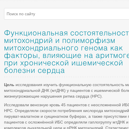
Функциональная состоятельност
митохондрий и полиморфизм
митохондриального генома как
факторы, влияющие на аритмог
при хронической ишемической
болезни сердца
Цель
исследования изучить функциональную состоятельность 
митохондриальной ДНК (мтДНК) у пациентов с ишемической бо
жизнеугрожающие нарушения ритма сердца (НРС).
Исследовали венозную кровь 45 пациентов с неосложненной ИБ
НРС. Определяли скорости потребления кислорода митохондрий 
пируват-малатном и сукцинатном буферах, а также присутствии 
пациентов с осложнённой ИБС определяли гаплогруппу мтДНК и
комплексов дыхательной цепи и рРНК митохондрий. Статистичес