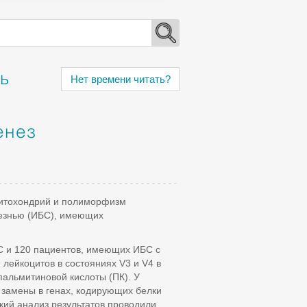
ь
Нет времени читать?
енез
митохондрий и полиморфизм
лезнью (ИБС), имеющих
С и 120 пациентов, имеющих ИБС с
лейкоцитов в состояниях V3 и V4 в
пальмитиновой кислоты (ПК). У
 замены в генах, кодирующих белки
кий анализ результатов проводили,