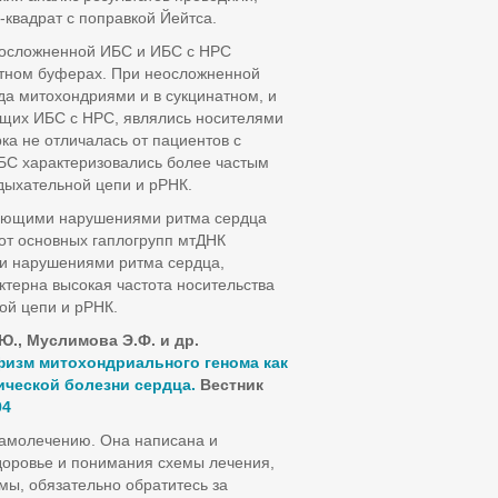
-квадрат с поправкой Йейтса.
еосложненной ИБС и ИБС с НРС
натном буферах. При неосложненной
да митохондриями и в сукцинатном, и
ющих ИБС с НРС, являлись носителями
а не отличалась от пациентов с
БС характеризовались более частым
дыхательной цепи и рРНК.
жающими нарушениями ритма сердца
от основных гаплогрупп мтДНК
и нарушениями ритма сердца,
ктерна высокая частота носительства
ой цепи и рРНК.
Ю., Муслимова Э.Ф. и др.
изм митохондриального генома как
ческой болезни сердца.
Вестник
94
самолечению. Она написана и
доровье и понимания схемы лечения,
мы, обязательно обратитесь за