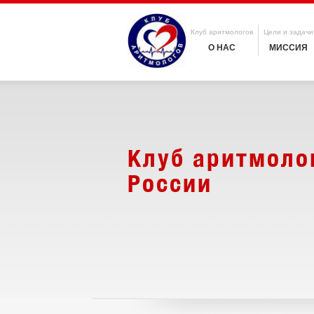
Клуб аритмологов
Цели и задачи
О НАС
МИССИЯ
Клуб аритмоло
России