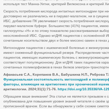
используя тест Манна-Уитни, критерий Вилкоксона и критерий Хи
Cкорость потребления кислорода интактных митохондрии при н
достоверно не различались ни в пируват-малатном, ни в сукци
ИБС, добавление ПК увеличивает скорость потребления кислоро
пируват-малатном буфере. Большинство (41%) пациентов, име
гаплогруппы «Н» и по этому показателю рассматриваемая выборк
неосложнённой ИБС. Однако мтДНК пациентов с осложнённой И
сочетанным носительством двух и более миссенс-замен в генах 
Митохондрии пациентов с ишемической болезнью и жизнеугро
имеют сниженный функциональный резерв. Распределение част
пациентов, имеющих ишемическую болезнь с жизнеугрожающим
соответствует популяционному. Для мтДНК таких пациентов хара
сочетанных полиморфизмов в генах белков электрон-транспортн
Афанасьев С.А., Корепанов В.А., Бабушкина Н.П., Реброва Т.
Функциональная состоятельность митохондрий и полиморф
факторы, влияющие на аритмогенез при хронической ишеми
аритмологии
. 2024;31(1):71-76.
https
://
doi
.
org
/10.35336/
VA
-12
Обращаем ваше внимание! Эта статья не является призывом к 
опубликована для повышения уровня знаний читателя о своём з
прописанной врачом. Если вы обнаружили у себя схожие симпто